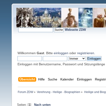
Webseite ZDW
Willkommen
Gast
. Bitte
einloggen
oder
registrieren
.
Einloggen mit Benutzername, Passwort und Sitzungslänge
Übersicht
Hilfe
Suche
Kalender
Einloggen
Registr
Forum ZDW
»
Verehrung - Heilige - Biographien
»
Heilige und Bio
Seiten: [
1
]
Nach unten