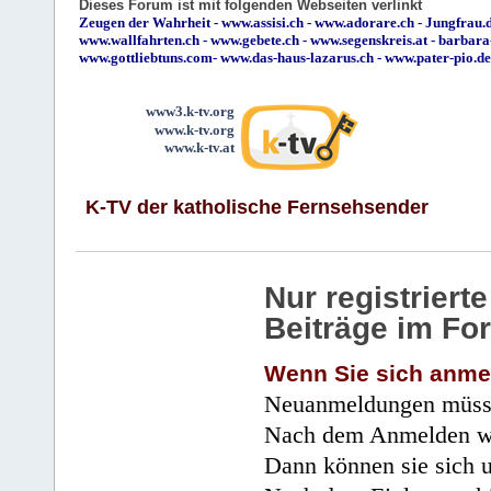
Dieses Forum ist mit folgenden Webseiten verlinkt
Zeugen der Wahrheit
-
www.assisi.ch
-
www.adorare.ch
-
Jungfrau.d
www.wallfahrten.ch
-
www.gebete.ch
-
www.segenskreis.at
-
barbara
www.gottliebtuns.com
-
www.das-haus-lazarus.ch
-
www.pater-pio.de
www3.k-tv.org
www.k-tv.org
www.k-tv.at
K-TV der katholische Fernsehsender
Nur registrier
Beiträge im Fo
Wenn Sie sich anme
Neuanmeldungen müsse
Nach dem Anmelden wir
Dann können sie sich 