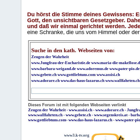
Du hörst die Stimme deines Gewissens: Es 
Gott, den unsichtbaren Gesetzgeber. Daher
und daß wir einmal gerichtet werden. Jeder
eine Schranke, die uns vom Himmel oder der H
Suche in den kath. Webseiten von:
Zeugen der Wahrheit
www.Jungfrau-der-Eucharistie.de
www.maria-die-makellose.d
www.barbara-weigand.de
www.adoremus.de
www.pater-pio.de
www.gebete.ch
www.gottliebtuns.com
www.assisi.ch
www.adorare.ch
www.das-haus-lazarus.ch
www.wallfahrten.ch
Dieses Forum ist mit folgenden Webseiten verlinkt
Zeugen der Wahrheit
-
www.assisi.ch
-
www.adorare.ch
-
Jungfra
www.wallfahrten.ch
-
www.gebete.ch
-
www.segenskreis.at
-
barb
www.gottliebtuns.com
-
www.das-haus-lazarus.ch
-
www.pater-pi
www3.k-tv.org