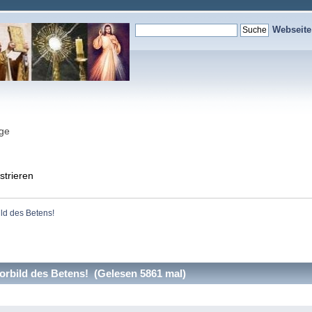
Webseit
nge
strieren
ild des Betens!
Vorbild des Betens! (Gelesen 5861 mal)