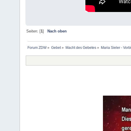
Seiten: [
1
]
Nach oben
Forum ZDW
»
Gebet
»
Macht des Gebetes
»
Maria Sieler - Vorb