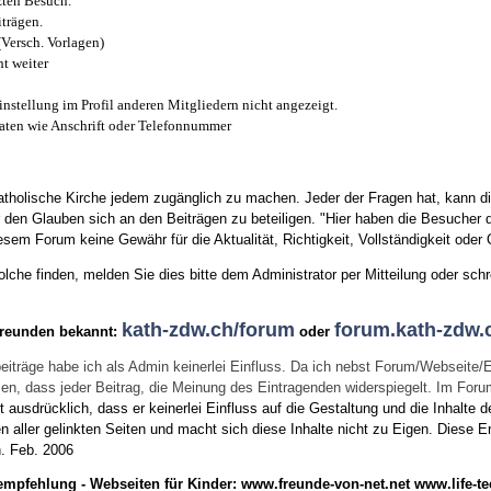
zten Besuch.
trägen.
(Versch. Vorlagen)
t weiter
instellung im Profil anderen Mitgliedern nicht angezeigt.
aten wie Anschrift oder Telefonnummer
tholische Kirche jedem zugänglich zu machen. Jeder der Fragen hat, kann di
den Glauben sich an den Beiträgen zu beteiligen. "Hier haben die Besucher d
sem Forum keine Gewähr für die Aktualität, Richtigkeit, Vollständigkeit oder Q
he finden, melden Sie dies bitte dem Administrator per Mitteilung oder schr
kath-zdw.ch/forum
forum.kath-zdw.
Freunden bekannt:
oder
eiträge habe ich als Admin keinerlei Einfluss. Da ich nebst Forum/Webseite/
wissen, dass jeder Beitrag, die Meinung des Eintragenden widerspiegelt. Im Fo
usdrücklich, dass er keinerlei Einfluss auf die Gestaltung und die Inhalte d
en aller gelinkten Seiten und macht sich diese Inhalte nicht zu Eigen.
Diese Er
n.
Feb. 2006
empfehlung - Webseiten für Kinder:
www.freunde-von-net.net
www.life-te