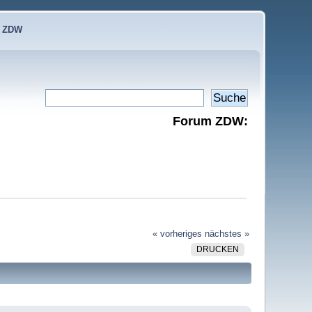
e ZDW
Forum ZDW:
« vorheriges
nächstes »
DRUCKEN