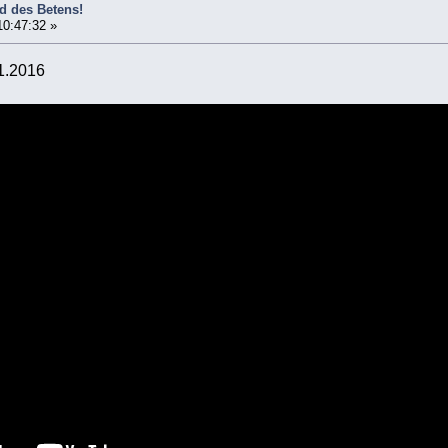
ld des Betens!
10:47:32 »
11.2016