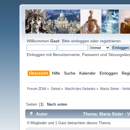
Willkommen
Gast
. Bitte
einloggen
oder
registrieren
.
Einloggen mit Benutzername, Passwort und Sitzungslä
Übersicht
Hilfe
Suche
Kalender
Einloggen
Regi
Forum ZDW
»
Gebet
»
Macht des Gebetes
»
Maria Sieler - Vorb
Seiten: [
1
]
Nach unten
Autor
Thema: Maria Sieler - 
0 Mitglieder und 1 Gast betrachten dieses Thema.