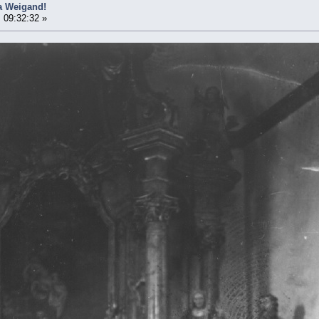
ra Weigand!
 09:32:32 »