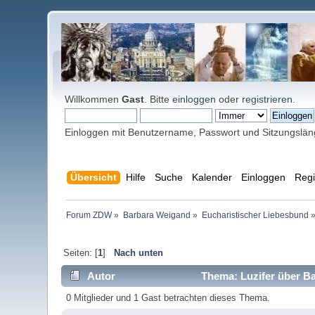
Willkommen
Gast
. Bitte
einloggen
oder
registrieren
.
Einloggen mit Benutzername, Passwort und Sitzungslä
Übersicht
Hilfe
Suche
Kalender
Einloggen
Regi
Forum ZDW
»
Barbara Weigand
»
Eucharistischer Liebesbund
Seiten: [
1
]
Nach unten
Autor
Thema: Luzifer über B
0 Mitglieder und 1 Gast betrachten dieses Thema.