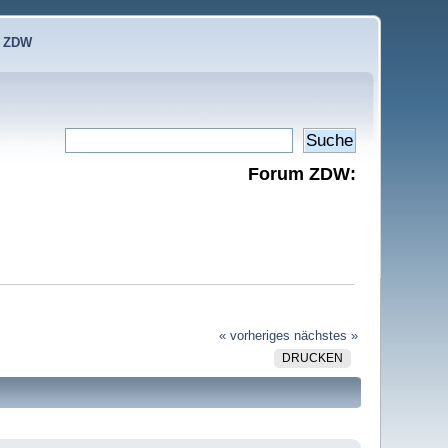
e ZDW
Forum ZDW:
« vorheriges
nächstes »
DRUCKEN