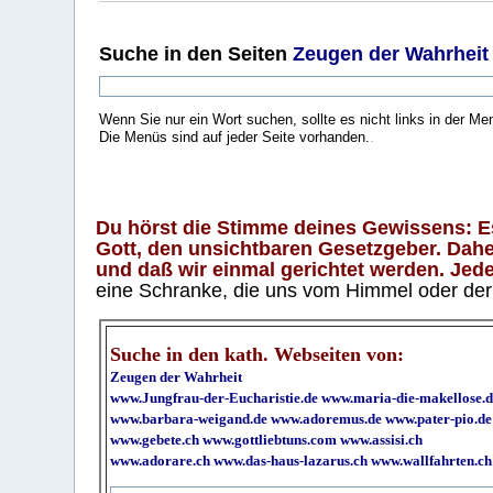
Suche
in den Seiten
Zeugen der Wahrheit
Wenn Sie nur ein Wort suchen, sollte es nicht links in der Me
Die Menüs sind auf jeder Seite vorhanden.
.
Du hörst die Stimme deines Gewissens: Es 
Gott, den unsichtbaren Gesetzgeber. Daher
und daß wir einmal gerichtet werden. Jeder
eine Schranke, die uns vom Himmel oder der H
Suche in den kath. Webseiten von:
Zeugen der Wahrheit
www.Jungfrau-der-Eucharistie.de
www.maria-die-makellose.d
www.barbara-weigand.de
www.adoremus.de
www.pater-pio.de
www.gebete.ch
www.gottliebtuns.com
www.assisi.ch
www.adorare.ch
www.das-haus-lazarus.ch
www.wallfahrten.ch