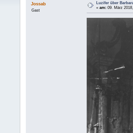
Luzifer über Barba
Jossab
«
am:
09. März 2018,
Gast