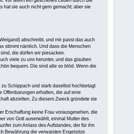
t. Vor allem ein gescheites Leben durch die
 hat sie auch nicht gern gemacht; aber sie
 Weigand) abschreibt, und mir passt das auch
; das stimmt nämlich. Und dass die Menschen
sind, die dürfen wir piesacken.
uch viele zu uns herunter, und das glauben
schön bequem. Die sind alle so blöd. Wenn die
zu Schippach und starb daselbst hochbetagt
e Offenbarungen erhalten, die auf eine
haft abzielten. Zu diesem Zweck gründete sie
rer Erschaffung keine Frau vorausgesehen, die
er von Gott auserwählt, einmal Mutter des
ifer zum Anlass des Aufstandes, der für ihn
ch Bewährung die verwaisten Engelsitze