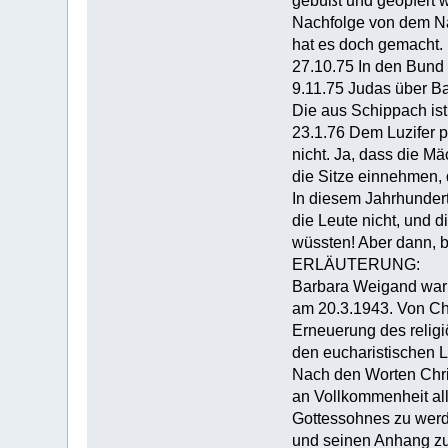
gebüßt und geopfert w
Nachfolge von dem Naz
hat es doch gemacht. 
27.10.75 In den Bund
9.11.75 Judas über B
Die aus Schippach ist
23.1.76 Dem Luzifer p
nicht. Ja, dass die M
die Sitze einnehmen, 
In diesem Jahrhundert
die Leute nicht, und 
wüssten! Aber dann, bi
ERLÄUTERUNG:
Barbara Weigand war 
am 20.3.1943. Von Chr
Erneuerung des religi
den eucharistischen 
Nach den Worten Chris
an Vollkommenheit all
Gottessohnes zu werde
und seinen Anhang zu