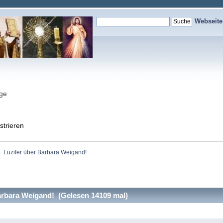
Webseit
nge
strieren
»
Luzifer über Barbara Weigand!
arbara Weigand! (Gelesen 14109 mal)