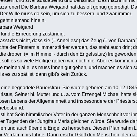
erden, und zwar ausdauernd und beharrlich. Das macht ihr nich
arener! Die Barbara Weigand hat das oft genug gepredigt. Das
Der Wille muss da sein, um sich zu bessern, und zwar immer.
 geht niemand hinein.
arbara Weigand
 für die Erneuerung zuständig.
asst das nicht, dass sie (= Anneliese) das Zeug (= von Barbara
ächte der Finsternis immer stärker werden, das steht auch drin
die droben (= im Himmel - durch den Engelssturz) freigeworden 
 soll es so viele Heilige geben wie noch nie. Aber es kommen a
die meinen alle, es muss ihnen gut gehen, und machen es sich 
s es zu spät ist, dann gibt's kein Zurück.
eine begnadete Bauersfrau. Sie wurde geboren am 10.12.1845 
istus, Seiner hl. Mutter und u. a. vom Erzengel Michael hatte si
ösen Lebens der Allgemeinheit und insbesondere der Priestersc
Liebesbund.
ti hat Sein himmlischer Vater in der ganzen Menschheit vor ih
er Tugenden der Jungfrau Maria gleichen würde. Sie wurde dah
n und auch über die Engel zu herrschen. Diesen Plan nahm Luz
r Verdammnis führte. Dann erschuf Gott den Menschen, der na