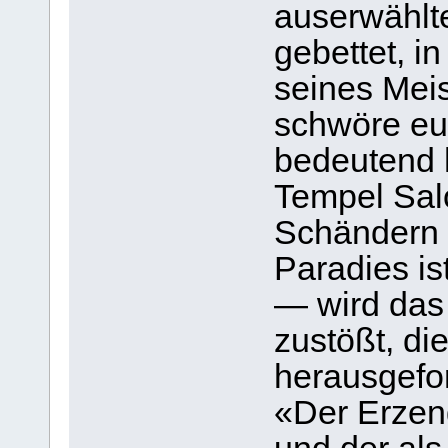
auserwählt
gebettet, i
seines Meis
schwöre eu
bedeutend he
Tempel Sal
Schändern 
Paradies is
— wird das
zustößt, di
herausgefo
«Der Erzeng