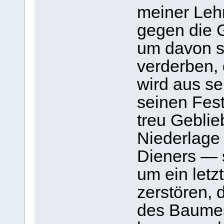
meiner Leh
gegen die 
um davon so
verderben,
wird aus s
seinen Fes
treu Geblie
Niederlage 
Dieners — s
um ein letz
zerstören,
des Baumes