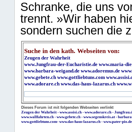
Schranke, die uns vo
trennt. »Wir haben hi
sondern suchen die z
Suche in den kath. Webseiten von:
Zeugen der Wahrheit
www.Jungfrau-der-Eucharistie.de
www.maria-die
www.barbara-weigand.de
www.adoremus.de
www.
www.gebete.ch
www.gottliebtuns.com
www.assisi.
www.adorare.ch
www.das-haus-lazarus.ch
www.wa
Dieses Forum ist mit folgenden Webseiten verlinkt
Zeugen der Wahrheit
-
www.assisi.ch
-
www.adorare.ch
-
Jungfrau.d
www.wallfahrten.ch
-
www.gebete.ch
-
www.segenskreis.at
-
barbara
www.gottliebtuns.com
-
www.das-haus-lazarus.ch
-
www.pater-pio.de