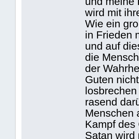
und meine L
wird mit ih
Wie ein gro
in Frieden m
und auf die
die Mensch
der Wahrhei
Guten nich
losbrechen 
rasend darü
Menschen a
Kampf des 
Satan wird