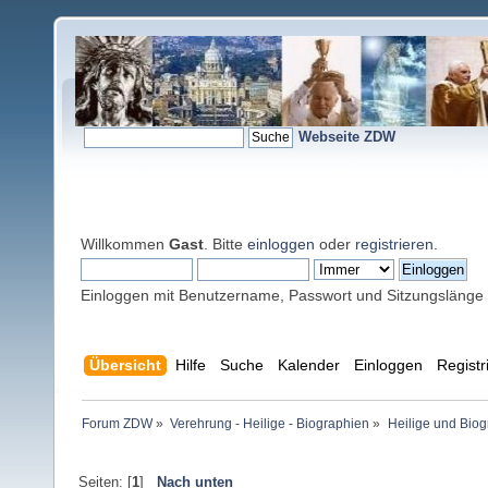
Webseite ZDW
Willkommen
Gast
. Bitte
einloggen
oder
registrieren
.
Einloggen mit Benutzername, Passwort und Sitzungslänge
Übersicht
Hilfe
Suche
Kalender
Einloggen
Registr
Forum ZDW
»
Verehrung - Heilige - Biographien
»
Heilige und Bio
Seiten: [
1
]
Nach unten