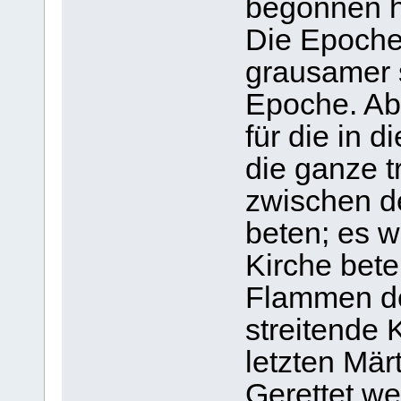
begonnen h
Die Epoche
grausamer s
Epoche. Abe
für die in 
die ganze t
zwischen d
beten; es w
Kirche bete
Flammen der
streitende 
letzten Märt
Gerettet we