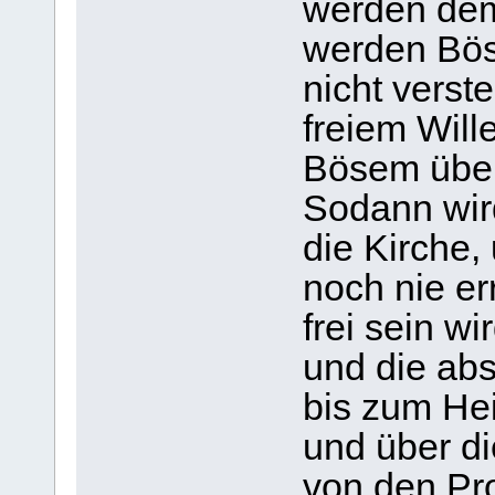
werden dem
werden Bös
nicht vers
freiem Will
Bösem über
Sodann wird
die Kirche,
noch nie er
frei sein wi
und die ab
bis zum Hei
und über di
von den Pr