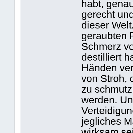
habt, gena
gerecht und
dieser Welt
geraubten R
Schmerz v
destilliert 
Händen ver
von Stroh, 
zu schmutzi
werden. Un
Verteidigun
jegliches M
wirksam sei