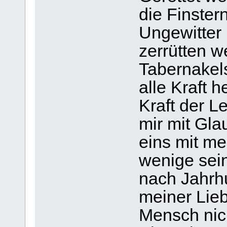
die Finster
Ungewitter 
zerrütten w
Tabernakel
alle Kraft h
Kraft der L
mir mit Gla
eins mit me
wenige sein
nach Jahrh
meiner Lie
Mensch nich