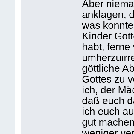
Aber niema
anklagen, d
was konnte 
Kinder Gott
habt, fern
umherzuirr
göttliche 
Gottes zu v
ich, der Mä
daß euch d
ich euch au
gut machen
weniger ver