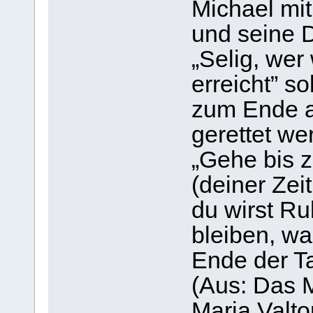
Michael mi
und seine 
„Selig, wer
erreicht” so
zum Ende au
gerettet we
„Gehe bis 
(deiner Zei
du wirst Ru
bleiben, wa
Ende der T
(Aus: Das M
Maria Valto