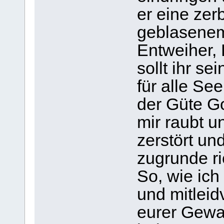
er eine zer
geblasenem
Entweiher, 
sollt ihr sei
für alle See
der Güte Go
mir raubt u
zerstört un
zugrunde ri
So, wie ich
und mitleidv
eurer Gewa