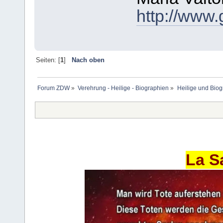
http://www.
Seiten: [
1
]
Nach oben
Forum ZDW
»
Verehrung - Heilige - Biographien
»
Heilige und Bio
La S