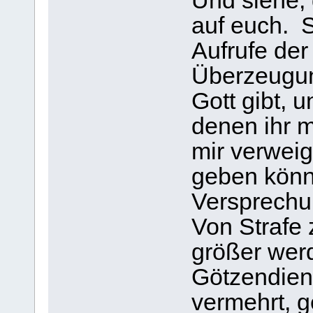
Und siehe,
auf euch. 
Aufrufe der
Überzeugun
Gott gibt, 
denen ihr mi
mir verweig
geben könn
Versprechu
Von Strafe
größer werd
Götzendien
vermehrt, g