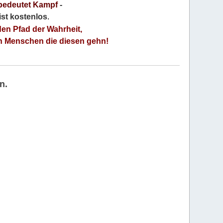
bedeutet Kampf
-
 ist kostenlos
.
den Pfad der Wahrheit,
an Menschen die diesen gehn!
n.