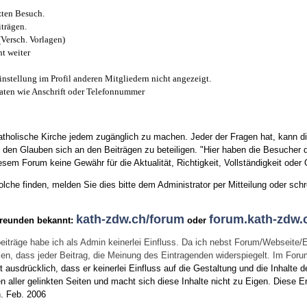
zten Besuch.
trägen.
(Versch. Vorlagen)
t weiter
instellung im Profil anderen Mitgliedern nicht angezeigt.
aten wie Anschrift oder Telefonnummer
tholische Kirche jedem zugänglich zu machen. Jeder der Fragen hat, kann di
den Glauben sich an den Beiträgen zu beteiligen. "Hier haben die Besucher d
sem Forum keine Gewähr für die Aktualität, Richtigkeit, Vollständigkeit oder Q
he finden, melden Sie dies bitte dem Administrator per Mitteilung oder schr
kath-zdw.ch/forum
forum.kath-zdw.
Freunden bekannt:
oder
eiträge habe ich als Admin keinerlei Einfluss. Da ich nebst Forum/Webseite/
wissen, dass jeder Beitrag, die Meinung des Eintragenden widerspiegelt. Im Fo
usdrücklich, dass er keinerlei Einfluss auf die Gestaltung und die Inhalte d
en aller gelinkten Seiten und macht sich diese Inhalte nicht zu Eigen.
Diese Er
n.
Feb. 2006