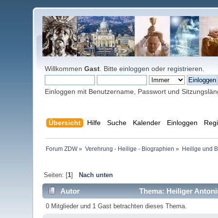
Willkommen
Gast
. Bitte
einloggen
oder
registrieren
.
Einloggen mit Benutzername, Passwort und Sitzungslä
Übersicht
Hilfe
Suche
Kalender
Einloggen
Regi
Forum ZDW
»
Verehrung - Heilige - Biographien
»
Heilige und 
Seiten: [
1
]
Nach unten
Autor
Thema: Heiliger Antoniu
0 Mitglieder und 1 Gast betrachten dieses Thema.