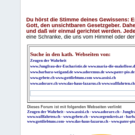
Du hörst die Stimme deines Gewissens: Es 
Gott, den unsichtbaren Gesetzgeber. Daher
und daß wir einmal gerichtet werden. Jeder
eine Schranke, die uns vom Himmel oder der H
Suche in den kath. Webseiten von:
Zeugen der Wahrheit
www.Jungfrau-der-Eucharistie.de
www.maria-die-makellose.d
www.barbara-weigand.de
www.adoremus.de
www.pater-pio.de
www.gebete.ch
www.gottliebtuns.com
www.assisi.ch
www.adorare.ch
www.das-haus-lazarus.ch
www.wallfahrten.ch
Dieses Forum ist mit folgenden Webseiten verlinkt
Zeugen der Wahrheit
-
www.assisi.ch
-
www.adorare.ch
-
Jungfra
www.wallfahrten.ch
-
www.gebete.ch
-
www.segenskreis.at
-
barb
www.gottliebtuns.com
-
www.das-haus-lazarus.ch
-
www.pater-pi