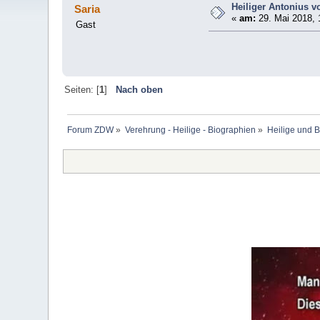
Heiliger Antonius vo
Saria
«
am:
29. Mai 2018, 
Gast
Seiten: [
1
]
Nach oben
Forum ZDW
»
Verehrung - Heilige - Biographien
»
Heilige und 