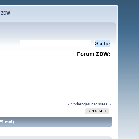
e ZDW
Forum ZDW:
« vorheriges
nächstes »
DRUCKEN
29 mal)