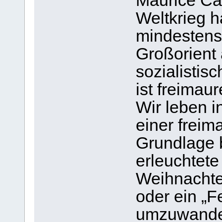
Maurice Cai
Weltkrieg h
mindestens 
Großorient 
sozialistis
ist freimaur
Wir leben i
einer freim
Grundlage b
erleuchtete 
Weihnachten
oder ein „F
umzuwandel