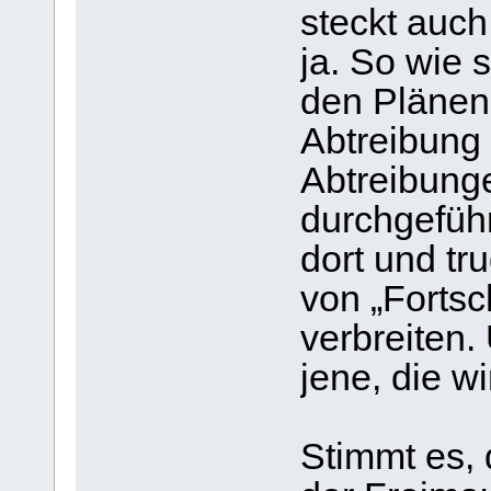
steckt auch
ja. So wie 
den Plänen 
Abtreibung 
Abtreibung
durchgeführ
dort und tr
von „Fortsc
verbreiten
jene, die w
Stimmt es, 