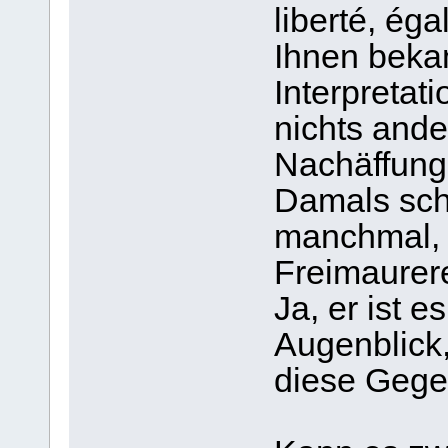
liberté, égal
Ihnen beka
Interpretati
nichts ande
Nachäffung
Damals sch
manchmal, o
Freimaurere
Ja, er ist e
Augenblick,
diese Gege