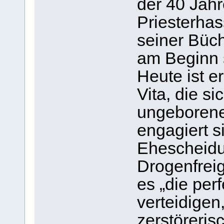
der 40 Jahr
Priesterhas
seiner Büch
am Beginn 
Heute ist e
Vita, die s
ungeborenen
engagiert s
Ehescheidu
Drogenfrei
es „die per
verteidigen
zerstöreris