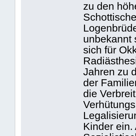
zu den höh
Schottische
Logenbrüde
unbekannt s
sich für O
Radiästhesi
Jahren zu 
der Familie
die Verbrei
Verhütungsm
Legalisier
Kinder ein. 