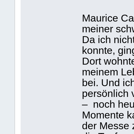
Maurice Cai
meiner sch
Da ich nicht
konnte, ging
Dort wohnte
meinem Leb
bei. Und ic
persönlich 
– noch heut
Momente ka
der Messe 