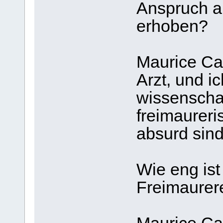
Anspruch au
erhoben?
Maurice Cai
Arzt, und 
wissenschaf
freimaureri
absurd sind
Wie eng ist
Freimaurere