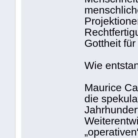
menschliche
Projektione
Rechtfertig
Gottheit für
Wie entsta
Maurice Cai
die spekula
Jahrhunder
Weiterentw
„operativen