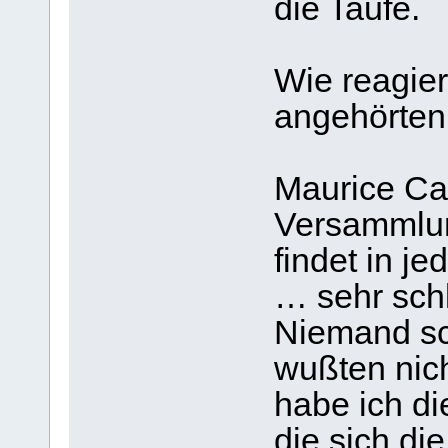
die Taufe.
Wie reagier
angehörten
Maurice Cail
Versammlun
findet in je
… sehr schl
Niemand sc
wußten nich
habe ich di
die sich di