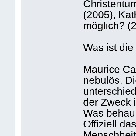
Christentu
(2005), Kat
möglich? (
Was ist die
Maurice Cai
nebulös. Di
unterschied
der Zweck ihr
Was behaupt
Offiziell d
Menschheit