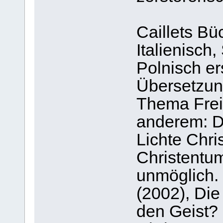
Caillets Bü
Italienisch
Polnisch er
Übersetzung
Thema Freim
anderem: D
Lichte Chri
Christentum
unmöglich.
(2002), Die
den Geist?