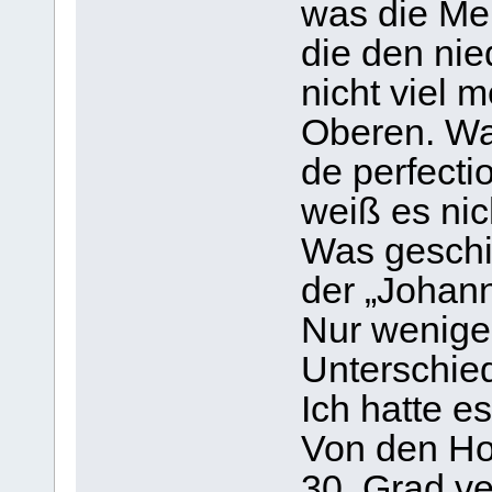
was die Mei
die den ni
nicht viel m
Oberen. Was
de perfecti
weiß es nic
Was geschie
der „Johann
Nur wenige
Unterschied
Ich hatte e
Von den Ho
30. Grad ve