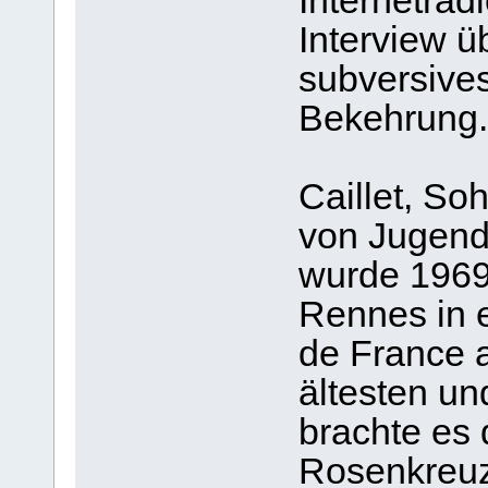
Internetradi
Interview ü
subversive
Bekehrung.
Caillet, So
von Jugend 
wurde 1969 
Rennes in 
de France 
ältesten un
brachte es 
Rosenkreuz