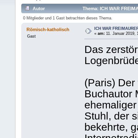
Autor
Thema: ICH WAR FREIMA
0 Mitglieder und 1 Gast betrachten dieses Thema.
ICH WAR FREIMAURE
Römisch-katholisch
«
am:
11. Januar 2019, 
Gast
Das zerstör
Logenbrüder
(Paris) Der
Buchautor M
ehemaliger
Stuhl, der 
bekehrte, 