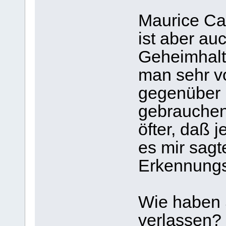
Maurice Cai
ist aber au
Geheimhaltu
man sehr vo
gegenüber
gebrauchen.
öfter, daß 
es mir sagt
Erkennungs
Wie haben 
verlassen?