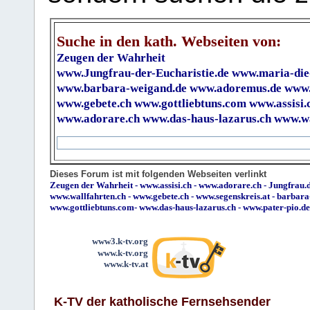
Suche in den kath. Webseiten von:
Zeugen der Wahrheit
www.Jungfrau-der-Eucharistie.de
www.maria-die
www.barbara-weigand.de
www.adoremus.de
www.
www.gebete.ch
www.gottliebtuns.com
www.assisi.
www.adorare.ch
www.das-haus-lazarus.ch
www.wa
Dieses Forum ist mit folgenden Webseiten verlinkt
Zeugen der Wahrheit
-
www.assisi.ch
-
www.adorare.ch
-
Jungfrau.d
www.wallfahrten.ch
-
www.gebete.ch
-
www.segenskreis.at
-
barbara
www.gottliebtuns.com
-
www.das-haus-lazarus.ch
-
www.pater-pio.de
www3.k-tv.org
www.k-tv.org
www.k-tv.at
K-TV der katholische Fernsehsender