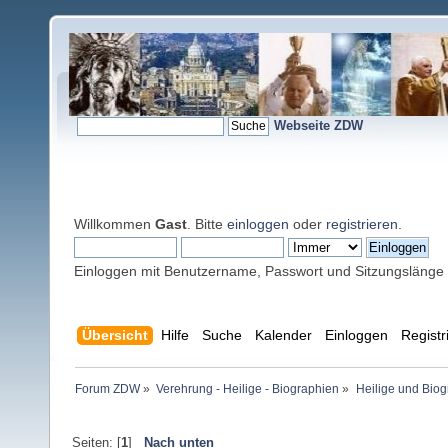
Webseite ZDW
Willkommen
Gast
. Bitte
einloggen
oder
registrieren
.
Einloggen mit Benutzername, Passwort und Sitzungslänge
Übersicht
Hilfe
Suche
Kalender
Einloggen
Registr
Forum ZDW
»
Verehrung - Heilige - Biographien
»
Heilige und Bio
Seiten: [
1
]
Nach unten