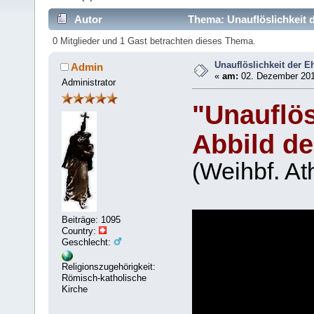
Autor
Thema: Unauflöslichkeit 
0 Mitglieder und 1 Gast betrachten dieses Thema.
Unauflöslichkeit der E
Admin
«
am:
02. Dezember 201
Administrator
"Unauflös
Abbild de
(Weihbf. At
Beiträge: 1095
Country:
Geschlecht:
Religionszugehörigkeit:
Römisch-katholische
Kirche