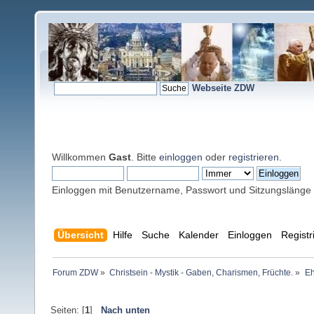
Webseite ZDW
Willkommen
Gast
. Bitte
einloggen
oder
registrieren
.
Einloggen mit Benutzername, Passwort und Sitzungslänge
Übersicht
Hilfe
Suche
Kalender
Einloggen
Registr
Forum ZDW
»
Christsein - Mystik - Gaben, Charismen, Früchte.
»
Eh
Seiten: [
1
]
Nach unten