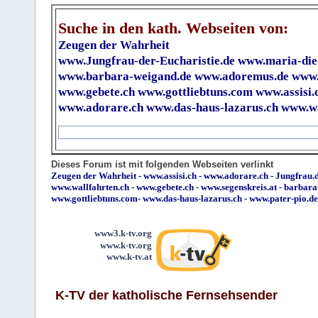
Suche in den kath. Webseiten von:
Zeugen der Wahrheit
www.Jungfrau-der-Eucharistie.de
www.maria-die
www.barbara-weigand.de
www.adoremus.de
www.
www.gebete.ch
www.gottliebtuns.com
www.assisi.
www.adorare.ch
www.das-haus-lazarus.ch
www.wa
Dieses Forum ist mit folgenden Webseiten verlinkt
Zeugen der Wahrheit
-
www.assisi.ch
-
www.adorare.ch
-
Jungfrau.d
www.wallfahrten.ch
-
www.gebete.ch
-
www.segenskreis.at
-
barbara
www.gottliebtuns.com
-
www.das-haus-lazarus.ch
-
www.pater-pio.de
www3.k-tv.org
www.k-tv.org
www.k-tv.at
K-TV der katholische Fernsehsender