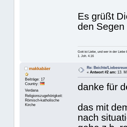
Es grüßt Di
den Segen 
Gott ist Liebe, und wer in der Liebe bl
1. Joh. 4.16
Re: Beichte/Liebesreu
makkabäer
«
Antwort #2 am:
13. Mä
Beiträge: 17
Country:
danke für d
Verdana
Religionszugehörigkeit:
Römisch-katholische
das mit dem
Kirche
nach situat