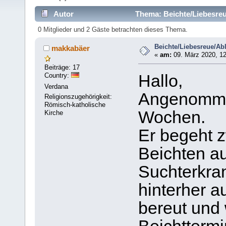
Autor
Thema: Beichte/Liebesreu
0 Mitglieder und 2 Gäste betrachten dieses Thema.
Beichte/Liebesreue/Ab
makkabäer
«
am:
09. März 2020, 12
Beiträge: 17
Country:
Hallo,
Verdana
Angenommen
Religionszugehörigkeit:
Römisch-katholische
Wochen.
Kirche
Er begeht 
Beichten au
Suchterkra
hinterher a
bereut und 