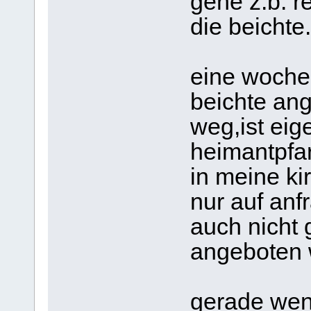
gehe z.b. r
die beichte.
eine woche 
beichte ang
weg,ist eig
heimantpfa
in meine ki
nur auf anf
auch nicht 
angeboten 
gerade wen