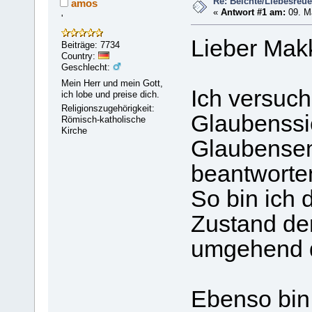
Re: Beichte/Liebesreu
amos
«
Antwort #1 am:
09. Mä
'
Lieber Mak
Beiträge: 7734
Country:
Geschlecht:
Mein Herr und mein Gott,
Ich versuch
ich lobe und preise dich.
Religionszugehörigkeit:
Glaubenssi
Römisch-katholische
Kirche
Glaubensem
beantworte
So bin ich 
Zustand de
umgehend d
Ebenso bin 