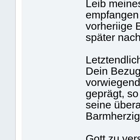
Leib meine
empfangen
vorheriige 
später nach
Letztendlic
Dein Bezug 
vorwiegend
geprägt, so
seine über
Barmherzigk
Gott zu ver