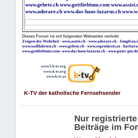
www.gebete.ch
www.gottliebtuns.com
www.assisi.
www.adorare.ch
www.das-haus-lazarus.ch
www.wa
Dieses Forum ist mit folgenden Webseiten verlinkt
Zeugen der Wahrheit
-
www.assisi.ch
-
www.adorare.ch
-
Jungfrau.d
www.wallfahrten.ch
-
www.gebete.ch
-
www.segenskreis.at
-
barbara
www.gottliebtuns.com
-
www.das-haus-lazarus.ch
-
www.pater-pio.de
www3.k-tv.org
www.k-tv.org
www.k-tv.at
K-TV der katholische Fernsehsender
Nur registrier
Beiträge im Fo