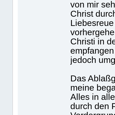
von mir seh
Christ durc
Liebesreue
vorhergehe
Christi in 
empfangen d
jedoch umg
Das Ablaßg
meine beg
Alles in al
durch den P