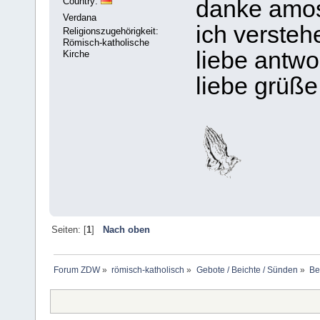
Country:
danke amo
Verdana
ich versteh
Religionszugehörigkeit:
Römisch-katholische
liebe antwor
Kirche
liebe grüße
Seiten: [
1
]
Nach oben
Forum ZDW
»
römisch-katholisch
»
Gebote / Beichte / Sünden
»
Be