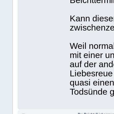
Beichttermi
Kann dieser
zwischenze
Weil normal
mit einer 
auf der ande
Liebesreue 
quasi eine
Todsünde ge