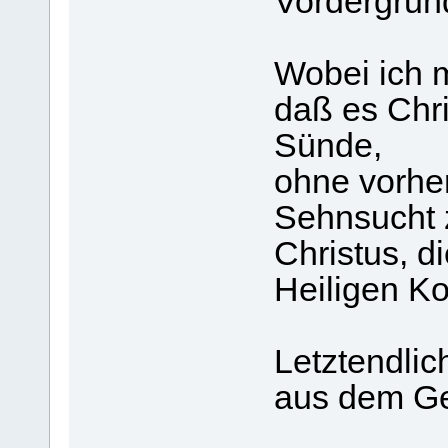
Vordergrun
Wobei ich m
daß es Chri
Sünde,
ohne vorher
Sehnsucht 
Christus, d
Heiligen K
Letztendlic
aus dem Gei