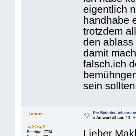
eigentlich 
handhabe es
trotzdem al
den ablass 
damit mach 
falsch.ich 
bemühngen,
sein sollten
Re: Beichte/Liebesreu
amos
«
Antwort #3 am:
13. Mä
'
Lieber Mak
Beiträge: 7734