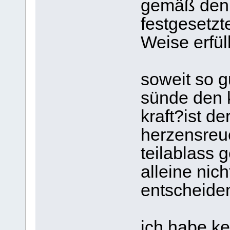
gemäß den 
festgesetzt
Weise erfüll
soweit so g
sünde den 
kraft?ist de
herzensreue
teilablass
alleine nich
entscheide
ich habe ke