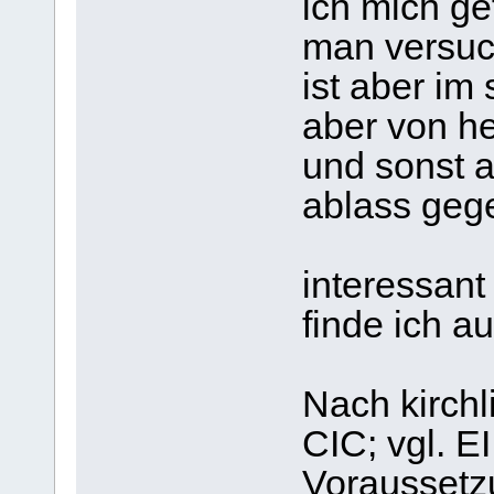
ich mich ge
man versuc
ist aber im
aber von he
und sonst a
ablass geg
interessan
finde ich a
Nach kirchl
CIC; vgl. EI
Voraussetz