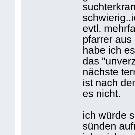
suchterkran
schwierig..
evtl. mehrf
pfarrer aus
habe ich e
das "unver
nächste ter
ist nach de
es nicht.
ich würde 
sünden auf