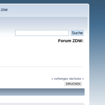
e ZDW
Forum ZDW:
« vorheriges
nächstes »
DRUCKEN