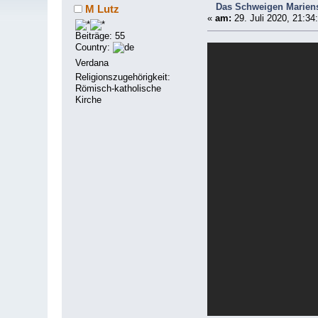
Das Schweigen Mariens 
M Lutz
«
am:
29. Juli 2020, 21:34
Beiträge: 55
Country:
Verdana
Religionszugehörigkeit:
Römisch-katholische
Kirche