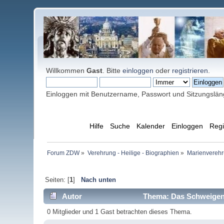
Willkommen
Gast
. Bitte
einloggen
oder
registrieren
.
Einloggen mit Benutzername, Passwort und Sitzungslä
Übersicht
Hilfe
Suche
Kalender
Einloggen
Regi
Forum ZDW
»
Verehrung - Heilige - Biographien
»
Marienverehr
Seiten: [
1
]
Nach unten
Autor
Thema: Das Schweigen M
0 Mitglieder und 1 Gast betrachten dieses Thema.