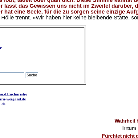
lobt, tadelt oder quält dich. Diese Stimme kannst du
 lässt das Gewissen uns nicht im Zweifel darüber, d
 hat eine Seele, für die zu sorgen seine einzige Aufg
ölle trennt. »Wir haben hier keine bleibende Stätte, so
e
u.d.Eucharistie
ara-weigand.de
o.de
Wahrheit 
Irrtum
Fürchtet nicht 