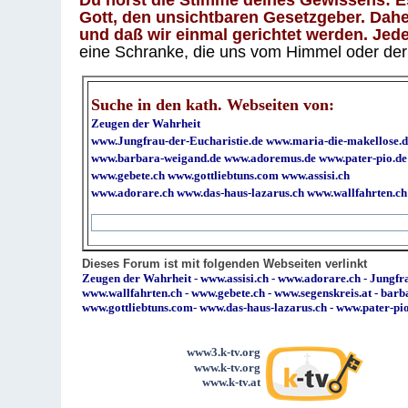
Du hörst die Stimme deines Gewissens: Es 
Gott, den unsichtbaren Gesetzgeber. Daher
und daß wir einmal gerichtet werden. Jeder
eine Schranke, die uns vom Himmel oder der H
Suche in den kath. Webseiten von:
Zeugen der Wahrheit
www.Jungfrau-der-Eucharistie.de
www.maria-die-makellose.d
www.barbara-weigand.de
www.adoremus.de
www.pater-pio.de
www.gebete.ch
www.gottliebtuns.com
www.assisi.ch
www.adorare.ch
www.das-haus-lazarus.ch
www.wallfahrten.ch
Dieses Forum ist mit folgenden Webseiten verlinkt
Zeugen der Wahrheit
-
www.assisi.ch
-
www.adorare.ch
-
Jungfra
www.wallfahrten.ch
-
www.gebete.ch
-
www.segenskreis.at
-
barb
www.gottliebtuns.com
-
www.das-haus-lazarus.ch
-
www.pater-pi
www3.k-tv.org
www.k-tv.org
www.k-tv.at