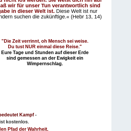
 nicht los werden. Sie weist dich hin auf
aß wir für unser Tun verantwortlich sind
abe in dieser Welt ist.
Diese Welt ist nur
ndern suchen die zukünftige.« (Hebr 13, 14)
"Die Zeit verrinnt, oh Mensch sei weise.
Du tust NUR einmal diese Reise."
Eure Tage und Stunden auf dieser Erde
sind gemessen an der Ewigkeit ein
Wimpernschlag.
bedeutet Kampf
-
 ist kostenlos
.
den Pfad der Wahrheit,