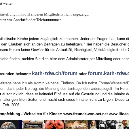
t weiter
instellung im Profil anderen Mitgliedern nicht angezeigt.
aten wie Anschrift oder Telefonnummer
tholische Kirche jedem zugänglich zu machen. Jeder der Fragen hat, kann di
den Glauben sich an den Beiträgen zu beteiligen. "Hier haben die Besucher d
sem Forum keine Gewähr für die Aktualität, Richtigkeit, Vollständigkeit oder Q
he finden, melden Sie dies bitte dem Administrator per Mitteilung oder schr
kath-zdw.ch/forum
forum.kath-zdw.
Freunden bekannt:
oder
eiträge habe ich als Admin keinerlei Einfluss. Da ich nebst Forum/Webseite/
wissen, dass jeder Beitrag, die Meinung des Eintragenden widerspiegelt. Im Fo
usdrücklich, dass er keinerlei Einfluss auf die Gestaltung und die Inhalte d
en aller gelinkten Seiten und macht sich diese Inhalte nicht zu Eigen.
Diese Er
n.
Feb. 2006
empfehlung - Webseiten für Kinder:
www.freunde-von-net.net
www.life-te