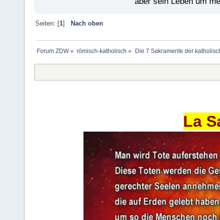
aber sein Leben um mein
Seiten: [
1
]
Nach oben
Forum ZDW
»
römisch-katholisch
»
Die 7 Sakramente der katholisc
La S