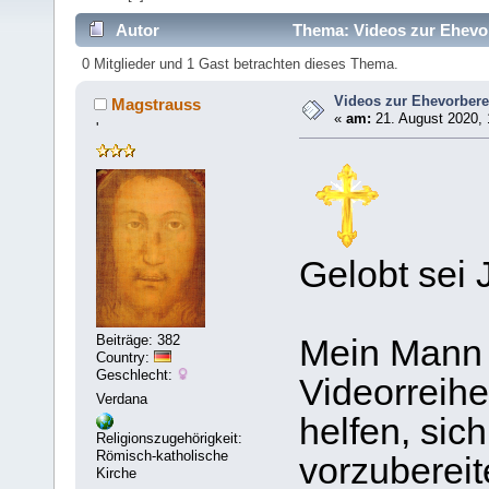
Autor
Thema: Videos zur Ehevor
0 Mitglieder und 1 Gast betrachten dieses Thema.
Videos zur Ehevorbere
Magstrauss
«
am:
21. August 2020, 
'
Gelobt sei 
Beiträge: 382
Mein Mann 
Country:
Geschlecht:
Videorreih
Verdana
helfen, sic
Religionszugehörigkeit:
Römisch-katholische
vorzubereit
Kirche