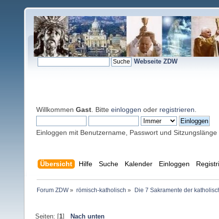
Webseite ZDW
Willkommen
Gast
. Bitte
einloggen
oder
registrieren
.
Einloggen mit Benutzername, Passwort und Sitzungslänge
Übersicht
Hilfe
Suche
Kalender
Einloggen
Registr
Forum ZDW
»
römisch-katholisch
»
Die 7 Sakramente der katholisc
Seiten: [
1
]
Nach unten