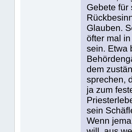
Gebete für
Rückbesinn
Glauben. S
öfter mal in
sein. Etwa 
Behördengä
dem zustän
sprechen, 
ja zum fest
Priesterleb
sein Schäf
Wenn jeman
will, aus 