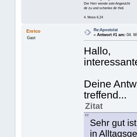
Der Herr wende sein Angesicht
dir zu und schenke dir Heil.
4. Mose 6,24
Re:Apostolat
Enrico
«
Antwort #1 am:
04. Mä
Gast
Hallo,
interessante
Deine Antwo
treffend...
Zitat
Sehr gut is
in Alltagsge