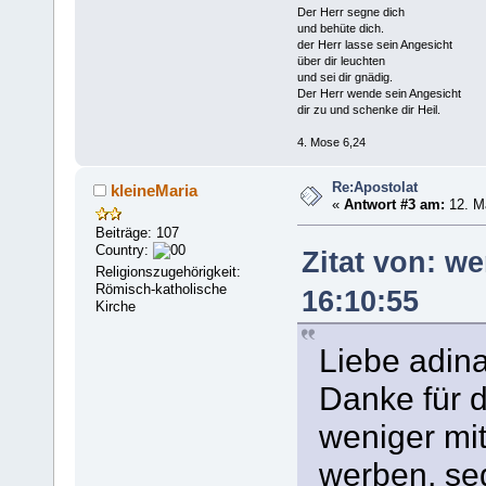
Der Herr segne dich
und behüte dich.
der Herr lasse sein Angesicht
über dir leuchten
und sei dir gnädig.
Der Herr wende sein Angesicht
dir zu und schenke dir Heil.
4. Mose 6,24
Re:Apostolat
kleineMaria
«
Antwort #3 am:
12. Mä
Beiträge: 107
Country:
Zitat von: w
Religionszugehörigkeit:
Römisch-katholische
16:10:55
Kirche
Liebe adina
Danke für d
weniger mi
werben, seg