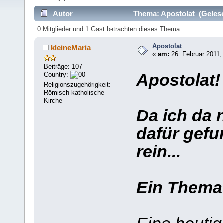
Autor
Thema: Apostolat (Gelese
0 Mitglieder und 1 Gast betrachten dieses Thema.
Apostolat
kleineMaria
«
am:
26. Februar 2011,
Beiträge: 107
Country:
Apostolat
Religionszugehörigkeit:
Römisch-katholische
Kirche
Da ich da 
dafür gefu
rein...
Ein Thema 