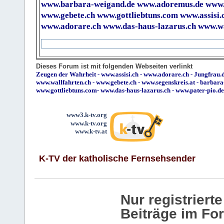
www.barbara-weigand.de
www.adoremus.de
www.
www.gebete.ch
www.gottliebtuns.com
www.assisi.
www.adorare.ch
www.das-haus-lazarus.ch
www.wa
Dieses Forum ist mit folgenden Webseiten verlinkt
Zeugen der Wahrheit
-
www.assisi.ch
-
www.adorare.ch
-
Jungfrau.d
www.wallfahrten.ch
-
www.gebete.ch
-
www.segenskreis.at
-
barbara
www.gottliebtuns.com
-
www.das-haus-lazarus.ch
-
www.pater-pio.de
www3.k-tv.org
www.k-tv.org
www.k-tv.at
K-TV der katholische Fernsehsender
Nur registrier
Beiträge im Fo