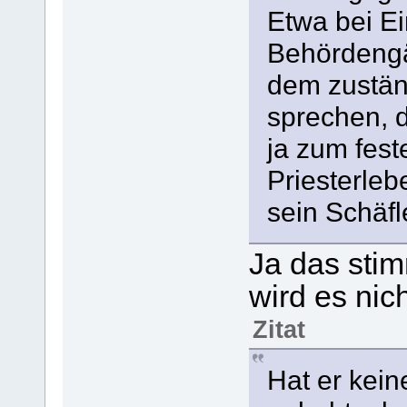
Etwa bei E
Behördengä
dem zustän
sprechen, 
ja zum fest
Priesterleb
sein Schäf
Ja das stim
wird es nic
Zitat
Hat er kei