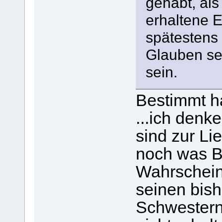
gehabt, als
erhaltene E
spätestens
Glauben sei
sein.
Bestimmt h
...ich denk
sind zur Li
noch was B
Wahrscheinl
seinen bis
Schwestern