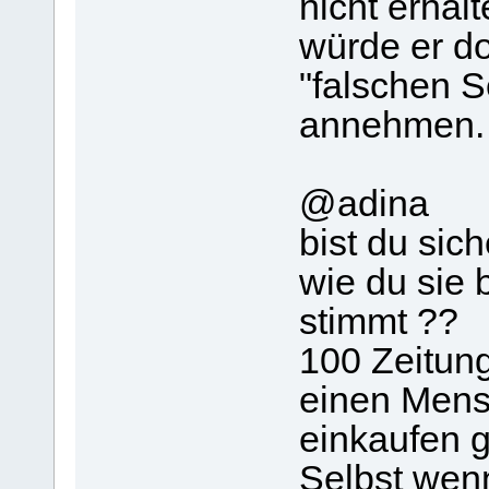
nicht erhal
würde er do
"falschen S
annehmen
@adina
bist du sic
wie du sie 
stimmt ??
100 Zeitunge
einen Mens
einkaufen 
Selbst wen