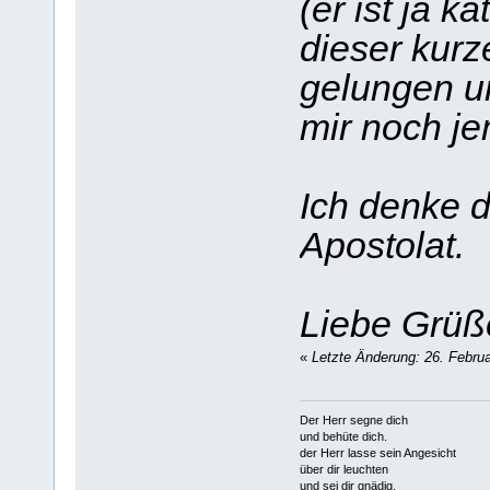
(er ist ja k
dieser kur
gelungen un
mir noch je
Ich denke 
Apostolat.
Liebe Grüß
«
Letzte Änderung: 26. Februa
Der Herr segne dich
und behüte dich.
der Herr lasse sein Angesicht
über dir leuchten
und sei dir gnädig.