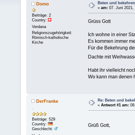
Beten und bekehre
Domo
«
am:
07. Juni 2021,
Beiträge: 2
Country:
Grüss Gott
Verdana
Religionszugehörigkeit:
Ich wohne in einer Sta
Römisch-katholische
Es kommen immer mehr 
Kirche
Für die Bekehrung der
Dachte mit Weihwasse
Habt ihr vielleicht n
Wo kann man denen h
Re: Beten und beke
DerFranke
«
Antwort #1 am:
08.
.
Beiträge: 529
Country:
Grüß Gott,
Geschlecht: