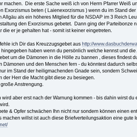
hr machen. Die erste Sache weiß ich von Herrn Pfarrer Weiß un
en Exorzismus beten ( Laienexorzismus ) wenn du im Stand der
m Allgäu als ein höheres Mitglied für die NSDAP im 3 Reich Le
staltung den Exorzismus gebetet. Dann ging der Parteibonze n
die er je gehalten hat - somit ist keiner eingetreten.
mfehle ich Dir das Kreuzzugsgebet aus
http://www.dasbuchderwa
n hingegeben haben wenn du persönlich welche kennst und die
Gebet um die Dämonen in die Hölle zu bannen , dieses findest d
en Dämonen und den Menschen fern - du könntest dadurch selb
nur im Stand der heiligmachenden Gnade sein, sondern Schwe
n der Herr die Macht gibt diese zu besiegen.
r große Anstrengung.
wird aber erst nach der Warnung kommen - bis dahin wirst du 
wird.
bete & Opfer schwächen Ihn nicht nur sondern können einen ent
 machen willst ist auch diese Briefverteilungsaktion eine gute 
net/