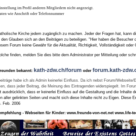
instellung im Profil anderen Mitgliedern nicht angezeigt.
aten wie Anschrift oder Telefonnummer
tholische Kirche jedem zugänglich zu machen. Jeder der Fragen hat, kann di
den Glauben sich an den Beiträgen zu beteiligen. "Hier haben die Besucher d
sem Forum keine Gewähr für die Aktualität, Richtigkeit, Vollständigkeit oder Q
he finden, melden Sie dies bitte dem Administrator per Mitteilung oder schr
kath-zdw.ch/forum
forum.kath-zdw.
Freunden bekannt:
oder
eiträge habe ich als Admin keinerlei Einfluss. Da ich nebst Forum/Webseite/
wissen, dass jeder Beitrag, die Meinung des Eintragenden widerspiegelt. Im Fo
usdrücklich, dass er keinerlei Einfluss auf die Gestaltung und die Inhalte d
en aller gelinkten Seiten und macht sich diese Inhalte nicht zu Eigen.
Diese Er
n.
Feb. 2006
empfehlung - Webseiten für Kinder:
www.freunde-von-net.net
www.life-te