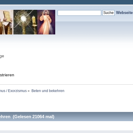
Webseit
nge
strieren
mus / Exorzismus
»
Beten und bekehren
hren (Gelesen 21064 mal)