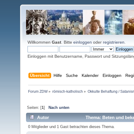
Willkommen
Gast
. Bitte
einloggen
oder
registrieren
.
Einloggen mit Benutzername, Passwort und Sitzungslä
Übersicht
Hilfe
Suche
Kalender
Einloggen
Regi
Forum ZDW
»
römisch-katholisch
»
Okkulte Behaftung / Satanis
Seiten: [
1
]
Nach unten
Autor
Thema: Beten und beke
0 Mitglieder und 1 Gast betrachten dieses Thema.