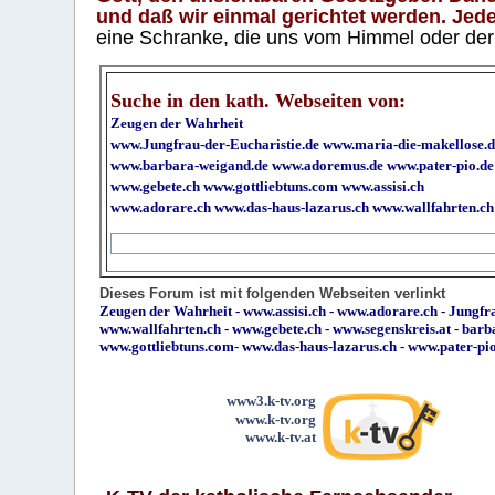
und daß wir einmal gerichtet werden. Jeder
eine Schranke, die uns vom Himmel oder der H
Suche in den kath. Webseiten von:
Zeugen der Wahrheit
www.Jungfrau-der-Eucharistie.de
www.maria-die-makellose.d
www.barbara-weigand.de
www.adoremus.de
www.pater-pio.de
www.gebete.ch
www.gottliebtuns.com
www.assisi.ch
www.adorare.ch
www.das-haus-lazarus.ch
www.wallfahrten.ch
Dieses Forum ist mit folgenden Webseiten verlinkt
Zeugen der Wahrheit
-
www.assisi.ch
-
www.adorare.ch
-
Jungfra
www.wallfahrten.ch
-
www.gebete.ch
-
www.segenskreis.at
-
barb
www.gottliebtuns.com
-
www.das-haus-lazarus.ch
-
www.pater-pi
www3.k-tv.org
www.k-tv.org
www.k-tv.at