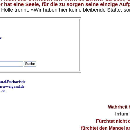
 hat eine Seele, für die zu sorgen seine einzige Aufg
ölle trennt. »Wir haben hier keine bleibende Stätte, so
e
u.d.Eucharistie
ara-weigand.de
o.de
Wahrheit 
Irrtum
Fürchtet nicht 
fürchtet den Mangel 