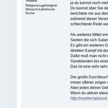
Verdana
ja du kannst noch me
Religionszugehörigkeit:
Du kannst über Sie d
Römisch-katholische
Kirche
berichtete mir aus de
während dieser Veran
schlechteste Rede war 
Als weiteres Mittel e
Seelen die sich Sata
Es gibt ein weiteres 
direkten Kampf mit d
Dafür muß man nicht 
Sündeleisten bis eine
Das ist eine sehr seh
Der große Durchbruch 
immer offener zeigen 
Aber jedes deiner Ge
Wenn du aktiver etwas
http://mueller.bplaced.