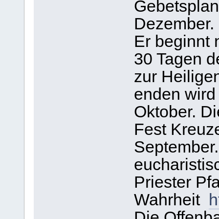
Gebetsplan
Dezember.
Er beginnt
30 Tagen d
zur Heilige
enden wird
Oktober. D
Fest Kreuz
September. 
eucharisti
Priester Pf
Wahrheit
h
Die Offenb