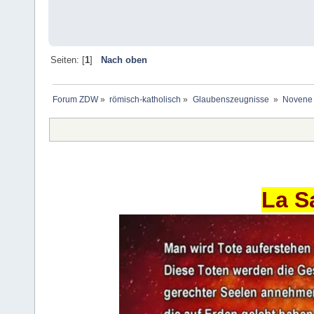
Seiten: [
1
]
Nach oben
Forum ZDW
»
römisch-katholisch
»
Glaubenszeugnisse 
»
Novene 
La S