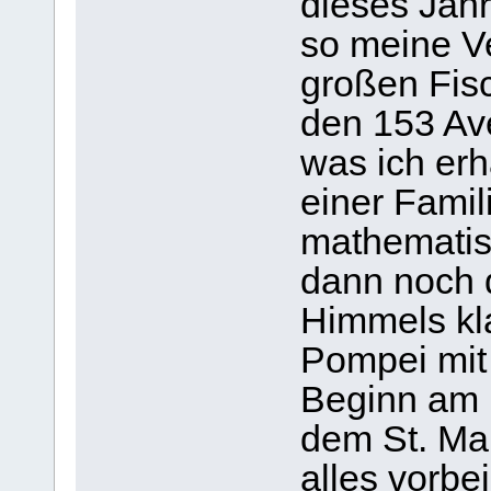
dieses Jah
so meine V
großen Fis
den 153 Av
was ich erh
einer Fami
mathematis
dann noch 
Himmels kl
Pompei mit
Beginn am 
dem St. Mar
alles vorbei