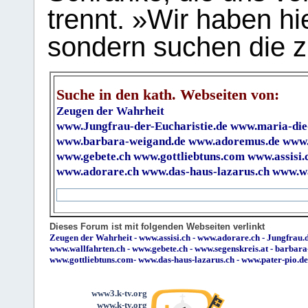
trennt. »Wir haben hi
sondern suchen die z
Suche in den kath. Webseiten von:
Zeugen der Wahrheit
www.Jungfrau-der-Eucharistie.de
www.maria-die
www.barbara-weigand.de
www.adoremus.de
www.
www.gebete.ch
www.gottliebtuns.com
www.assisi.
www.adorare.ch
www.das-haus-lazarus.ch
www.wa
Dieses Forum ist mit folgenden Webseiten verlinkt
Zeugen der Wahrheit
-
www.assisi.ch
-
www.adorare.ch
-
Jungfrau.d
www.wallfahrten.ch
-
www.gebete.ch
-
www.segenskreis.at
-
barbara
www.gottliebtuns.com
-
www.das-haus-lazarus.ch
-
www.pater-pio.de
www3.k-tv.org
www.k-tv.org