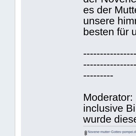
es der Mutt
unsere him
besten für u
---------------
---------------
---------
Moderator:
inclusive B
wurde dies
Novene-mutter-Gottes-pompei.