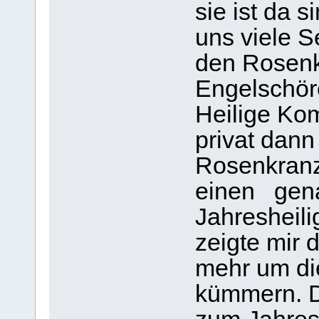
sie ist da s
uns viele S
den Rosenk
Engelschöre
Heilige Ko
privat dan
Rosenkranz
einen gena
Jahresheili
zeigte mir
mehr um di
kümmern. Da