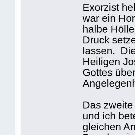
Exorzist he
war ein Hor
halbe Hölle
Druck setz
lassen. Di
Heiligen Jo
Gottes übe
Angelegenhe
Das zweite
und ich be
gleichen A