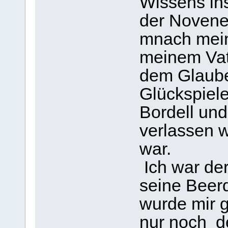
Wissens in
der Novene 
mnach mein
meinem Vate
dem Glaube
Glückspiele
Bordell und
verlassen w
war.
Ich war der
seine Beer
wurde mir 
nur noch d