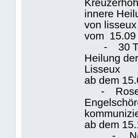
Kreuzerhö
innere Heil
von lisseux
vom 1
- 30 Tag
Heilung der
Lisseux
ab 
- Rosenk
Engelschör
kommunizie
ab dem 15
- Noven