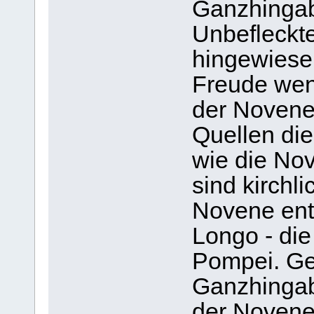
Ganzhingab
Unbefleckt
hingewiese
Freude wenn
der Novene 
Quellen die
wie die No
sind kirchli
Novene ent
Longo - di
Pompei. Ge
Ganzhingab
der Novene