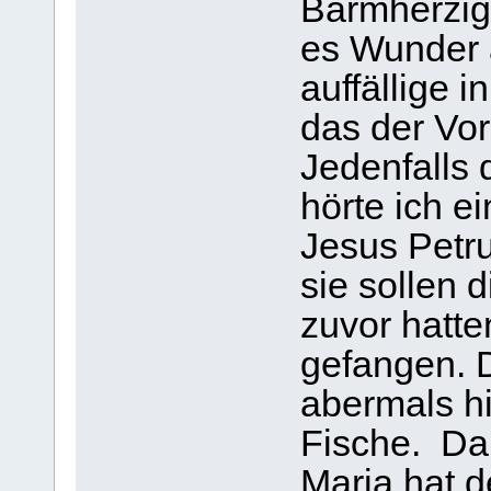
Barmherzig
es Wunder 
auffällige 
das der Vo
Jedenfalls 
hörte ich ei
Jesus Petru
sie sollen 
zuvor hatte
gefangen. D
abermals h
Fische. Da 
Maria hat 