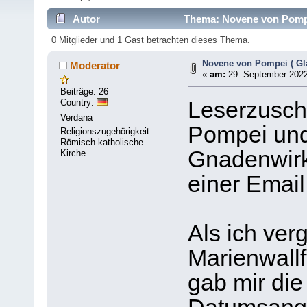
Autor
Thema: Novene von Pompe
0 Mitglieder und 1 Gast betrachten dieses Thema.
Novene von Pompei ( Gl
Moderator
«
am:
29. September 2022
Beiträge: 26
Country:
Leserzusch
Verdana
Pompei und
Religionszugehörigkeit:
Römisch-katholische
Gnadenwir
Kirche
einer Email
Als ich ve
Marienwallf
gab mir die