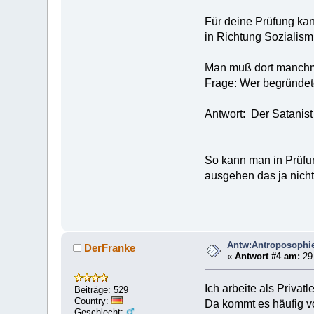
Für deine Prüfung kan
in Richtung Sozialis
Man muß dort manchma
Frage: Wer begründete
Antwort: Der Satanist und
So kann man in Prüf
ausgehen das ja nich
Antw:Antroposophi
DerFranke
«
Antwort #4 am:
29.
.
Ich arbeite als Privat
Beiträge: 529
Country:
Da kommt es häufig v
Geschlecht: