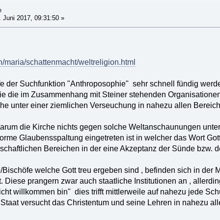
e
 Juni 2017, 09:31:50 »
h/maria/schattenmacht/weltreligion.html
lfe der Suchfunktion "Anthroposophie" sehr schnell fündig werde
 die die im Zusammenhang mit Steiner stehenden Organisationen
e unter einer ziemlichen Verseuchung in nahezu allen Bereich
arum die Kirche nichts gegen solche Weltanschaunungen unterni
norme Glaubensspaltung eingetreten ist in welcher das Wort Gott
lschaftlichen Bereichen in der eine Akzeptanz der Sünde bzw. d
e/Bischöfe welche Gott treu ergeben sind , befinden sich in der
. Diese prangern zwar auch staatliche Institutionen an , allerd
nicht willkommen bin" dies trifft mittlerweile auf nahezu jede Sch
e Staat versucht das Christentum und seine Lehren in nahezu all