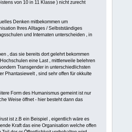
tens von 10 in 11 Klasse ) nicht zurecht
uktruelles Denken mitbekommen um
sation Ihres Alltages / Selbstständiges
gsschulen und Internaten unterscheiden , in
en , das sie bereits dort gelehrt bekommen
ochschulen eine Last , mittlerweile belehren
sondern Transgender in unterschiedlichsten
r Phantasiewelt , sind sehr offen für okkulte
weitere Form des Humanismus gemeint ist nur
che Weise öffnet - hier besteht dann das
st ist z.B ein Beispiel , eigentlich wäre es
ende Kraft das eine Organisation welche offen
Teil der er Öffentlichkeit vorbehalten wird.