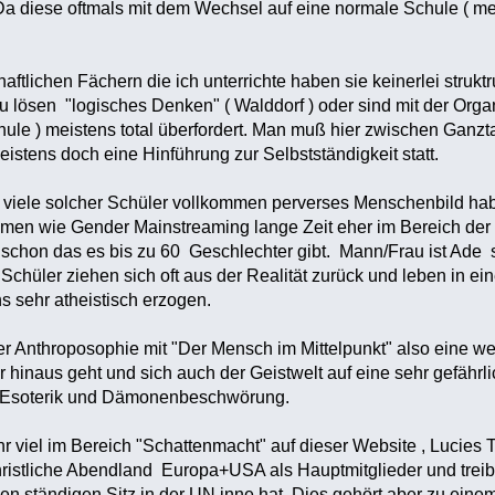
a diese oftmals mit dem Wechsel auf eine normale Schule ( meis
aftlichen Fächern die ich unterrichte haben sie keinerlei str
 lösen "logisches Denken" ( Walddorf ) oder sind mit der Organi
le ) meistens total überfordert. Man muß hier zwischen Ganzta
meistens doch eine Hinführung zur Selbstständigkeit statt.
as viele solcher Schüler vollkommen perverses Menschenbild hab
en wie Gender Mainstreaming lange Zeit eher im Bereich der H
schon das es bis zu 60 Geschlechter gibt. Mann/Frau ist Ade 
chüler ziehen sich oft aus der Realität zurück und leben in eine
s sehr atheistisch erzogen.
der Anthroposophie mit "Der Mensch im Mittelpunkt" also eine 
 hinaus geht und sich auch der Geistwelt auf eine sehr gefährli
ch Esoterik und Dämonenbeschwörung.
r viel im Bereich "Schattenmacht" auf dieser Website , Lucies Tru
hristliche Abendland Europa+USA als Hauptmitglieder und treib
en ständigen Sitz in der UN inne hat. Dies gehört aber zu einem 