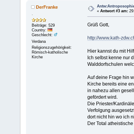
Antw:Antroposophi
DerFranke
«
Antwort #3 am:
29.
.
Grüß Gott,
Beiträge: 529
Country:
Geschlecht:
http://www.kath-zdw.c
Verdana
Religionszugehörigkeit:
Hier kannst du mit Hi
Römisch-katholische
Kirche
Ich selbst kenne nur
Walddorfschulen welch
Auf deine Frage hin w
Kirche bereits eine e
in nahezu allen gesel
gefördert wird.
Die Priester/Kardinäl
Verfolgung ausgesetzt
dort nicht hin wo ich 
Der Total atheistisch