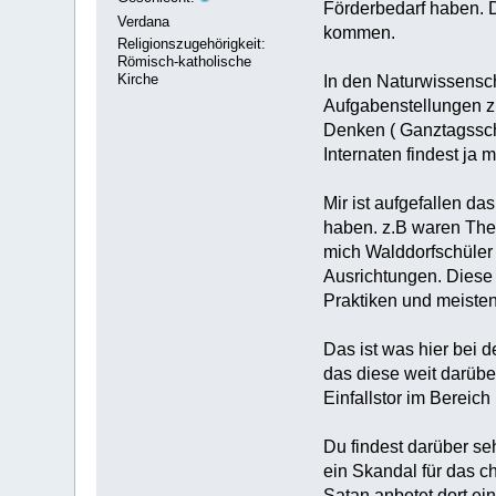
Förderbedarf haben. D
Verdana
kommen.
Religionszugehörigkeit:
Römisch-katholische
Kirche
In den Naturwissensch
Aufgabenstellungen zu
Denken ( Ganztagsschu
Internaten findest ja 
Mir ist aufgefallen d
haben. z.B waren Them
mich Walddorfschüler 
Ausrichtungen. Diese S
Praktiken und meisten
Das ist was hier bei 
das diese weit darüber
Einfallstor im Berei
Du findest darüber seh
ein Skandal für das c
Satan anbetet dort ein