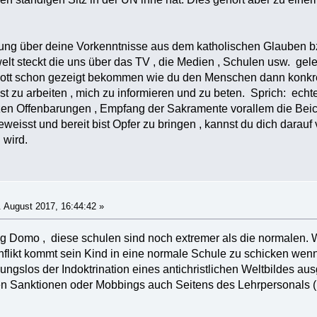
ung über deine Vorkenntnisse aus dem katholischen Glauben bzw
elt steckt die uns über das TV , die Medien , Schulen usw. gele
 Gott schon gezeigt bekommen wie du den Menschen dann konkret
st zu arbeiten , mich zu informieren und zu beten. Sprich: echt
en Offenbarungen , Empfang der Sakramente vorallem die Bei
eweisst und bereit bist Opfer zu bringen , kannst du dich darauf
 wird.
 August 2017, 16:44:42 »
trag Domo , diese schulen sind noch extremer als die normalen. 
likt kommt sein Kind in eine normale Schule zu schicken wenn
ungslos der Indoktrination eines antichristlichen Weltbildes au
ten Sanktionen oder Mobbings auch Seitens des Lehrpersonals ( 