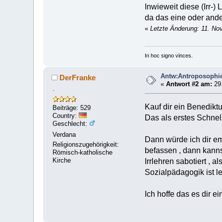
Inwieweit diese (Irr-
da das eine oder ande
«
Letzte Änderung: 11. No
In hoc signo vinces.
Antw:Antroposophi
DerFranke
«
Antwort #2 am:
29.
.
Kauf dir ein Benedikt
Beiträge: 529
Country:
Das als erstes Schnell
Geschlecht:
Verdana
Dann würde ich dir em
Religionszugehörigkeit:
befassen , dann kanns
Römisch-katholische
Kirche
Irrlehren sabotiert , 
Sozialpädagogik ist le
Ich hoffe das es dir ei