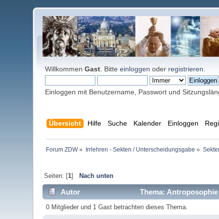
Willkommen
Gast
. Bitte
einloggen
oder
registrieren
.
Einloggen mit Benutzername, Passwort und Sitzungslä
Übersicht
Hilfe
Suche
Kalender
Einloggen
Regi
Forum ZDW
»
Irrlehren - Sekten / Unterscheidungsgabe
»
Sekten
Seiten: [
1
]
Nach unten
Autor
Thema: Antroposophie 
0 Mitglieder und 1 Gast betrachten dieses Thema.