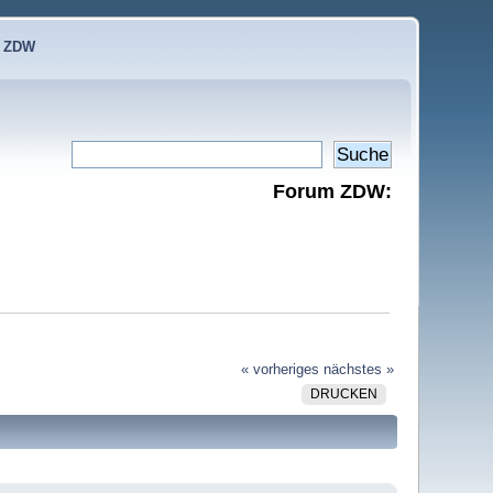
e ZDW
Forum ZDW:
« vorheriges
nächstes »
DRUCKEN