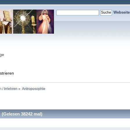
Webseit
nge
strieren
 / Irrlehren
»
Antroposophie
(Gelesen 38242 mal)