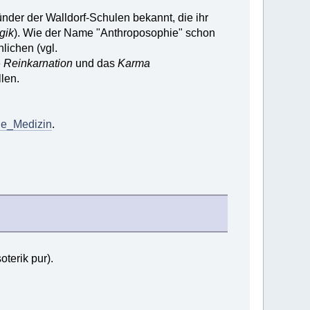
ünder der Walldorf-Schulen bekannt, die ihr
gik
). Wie der Name "Anthroposophie" schon
lichen (vgl.
e
Reinkarnation
und das
Karma
len.
che_Medizin
.
terik pur).