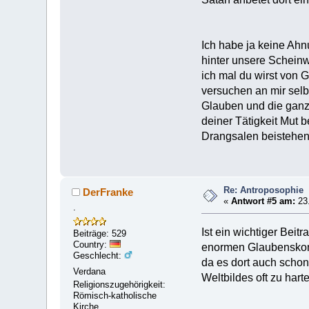
Ich habe ja keine Ahn
hinter unsere Scheinw
ich mal du wirst von
versuchen an mir selb
Glauben und die ganz
deiner Tätigkeit Mut b
Drangsalen beistehen
Re: Antroposophie
DerFranke
«
Antwort #5 am:
23.
.
Ist ein wichtiger Bei
Beiträge: 529
Country:
enormen Glaubenskonf
Geschlecht:
da es dort auch schon
Verdana
Weltbildes oft zu har
Religionszugehörigkeit:
Römisch-katholische
Kirche