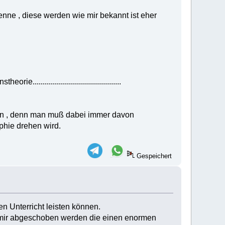
enne , diese werden wie mir bekannt ist eher
........................................
en , denn man muß dabei immer davon
phie drehen wird.
Gespeichert
en Unterricht leisten können.
 mir abgeschoben werden die einen enormen