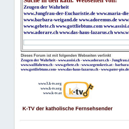
Suche in den kath. Webseiten von:
Zeugen der Wahrheit
www.Jungfrau-der-Eucharistie.de
www.maria-die
www.barbara-weigand.de
www.adoremus.de
www.
www.gebete.ch
www.gottliebtuns.com
www.assisi.
www.adorare.ch
www.das-haus-lazarus.ch
www.wa
Dieses Forum ist mit folgenden Webseiten verlinkt
Zeugen der Wahrheit
-
www.assisi.ch
-
www.adorare.ch
-
Jungfrau.d
www.wallfahrten.ch
-
www.gebete.ch
-
www.segenskreis.at
-
barbara
www.gottliebtuns.com
-
www.das-haus-lazarus.ch
-
www.pater-pio.de
www3.k-tv.org
www.k-tv.org
www.k-tv.at
K-TV der katholische Fernsehsender