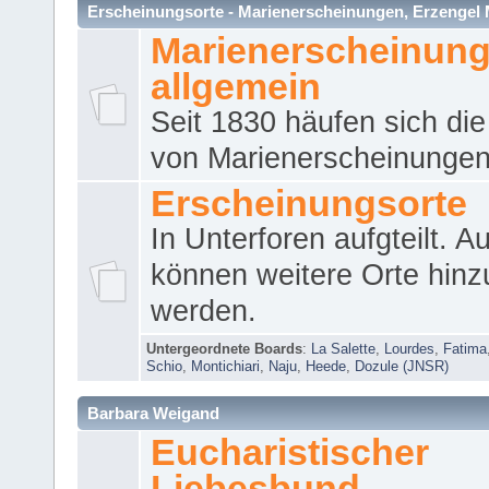
Erscheinungsorte - Marienerscheinungen, Erzengel Micha
Marienerscheinun
allgemein
Seit 1830 häufen sich die
von Marienerscheinungen 
Erscheinungsorte
In Unterforen aufgteilt. 
können weitere Orte hinz
werden.
Untergeordnete Boards
:
La Salette
,
Lourdes
,
Fatima
Schio
,
Montichiari
,
Naju
,
Heede
,
Dozule (JNSR)
Barbara Weigand
Eucharistischer
Liebesbund