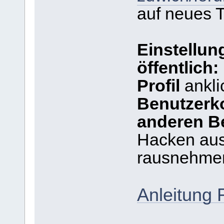
auf neues 
Einstellun
öffentlich:
Profil
ankli
Benutzerk
anderen Be
Hacken au
rausnehme
Anleitung