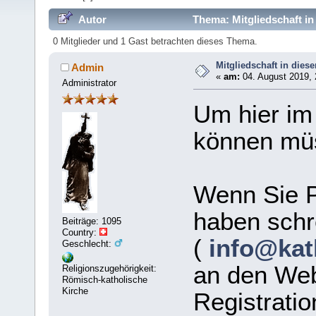
Autor
Thema: Mitgliedschaft i
0 Mitglieder und 1 Gast betrachten dieses Thema.
Mitgliedschaft in die
Admin
«
am:
04. August 2019, 
Administrator
Um hier im
können müs
Wenn Sie P
haben schr
Beiträge: 1095
Country:
(
info@kat
Geschlecht:
an den Web
Religionszugehörigkeit:
Römisch-katholische
Kirche
Registratio