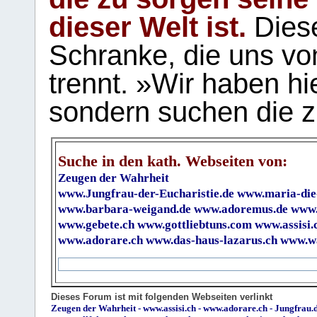
dieser Welt ist.
Diese
Schranke, die uns vo
trennt. »Wir haben hi
sondern suchen die z
Suche in den kath. Webseiten von:
Zeugen der Wahrheit
www.Jungfrau-der-Eucharistie.de
www.maria-die
www.barbara-weigand.de
www.adoremus.de
www.
www.gebete.ch
www.gottliebtuns.com
www.assisi.
www.adorare.ch
www.das-haus-lazarus.ch
www.wa
Dieses Forum ist mit folgenden Webseiten verlinkt
Zeugen der Wahrheit
-
www.assisi.ch
-
www.adorare.ch
-
Jungfrau.d