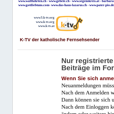
www.wallfahrten.ch
-
www.gebete.ch
-
www.segenskreis.at
-
barbara
www.gottliebtuns.com
-
www.das-haus-lazarus.ch
-
www.pater-pio.de
www3.k-tv.org
www.k-tv.org
www.k-tv.at
K-TV der katholische Fernsehsender
Nur registrier
Beiträge im Fo
Wenn Sie sich anme
Neuanmeldungen müsse
Nach dem Anmelden wir
Dann können sie sich 
Nach dem Einloggen kö
ändern oder weitere hi