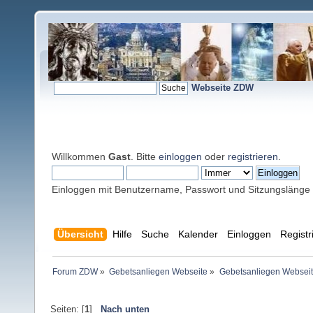
Webseite ZDW
Willkommen
Gast
. Bitte
einloggen
oder
registrieren
.
Einloggen mit Benutzername, Passwort und Sitzungslänge
Übersicht
Hilfe
Suche
Kalender
Einloggen
Registr
Forum ZDW
»
Gebetsanliegen Webseite
»
Gebetsanliegen Websei
Seiten: [
1
]
Nach unten