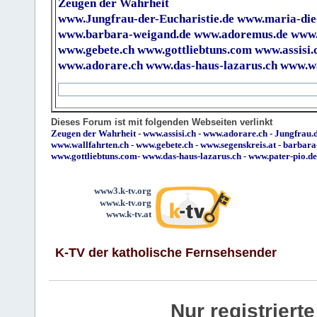
Zeugen der Wahrheit
www.Jungfrau-der-Eucharistie.de
www.maria-die
www.barbara-weigand.de
www.adoremus.de
www.
www.gebete.ch
www.gottliebtuns.com
www.assisi.
www.adorare.ch
www.das-haus-lazarus.ch
www.wa
Dieses Forum ist mit folgenden Webseiten verlinkt
Zeugen der Wahrheit
-
www.assisi.ch
-
www.adorare.ch
-
Jungfrau.d
www.wallfahrten.ch
-
www.gebete.ch
-
www.segenskreis.at
-
barbara
www.gottliebtuns.com
-
www.das-haus-lazarus.ch
-
www.pater-pio.de
www3.k-tv.org
www.k-tv.org
www.k-tv.at
K-TV der katholische Fernsehsender
Nur registrier