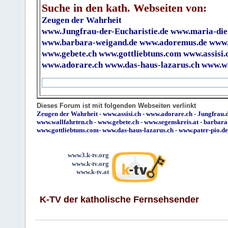
Suche in den kath. Webseiten von:
Zeugen der Wahrheit
www.Jungfrau-der-Eucharistie.de
www.maria-die
www.barbara-weigand.de
www.adoremus.de
www.
www.gebete.ch
www.gottliebtuns.com
www.assisi.
www.adorare.ch
www.das-haus-lazarus.ch
www.wa
Dieses Forum ist mit folgenden Webseiten verlinkt
Zeugen der Wahrheit
-
www.assisi.ch
-
www.adorare.ch
-
Jungfrau.d
www.wallfahrten.ch
-
www.gebete.ch
-
www.segenskreis.at
-
barbara
www.gottliebtuns.com
-
www.das-haus-lazarus.ch
-
www.pater-pio.de
www3.k-tv.org
www.k-tv.org
www.k-tv.at
K-TV der katholische Fernsehsender