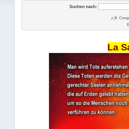
Suchen nach:
z.B.
Comput
E
La S