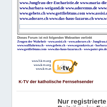
www.Jungfrau-der-Eucharistie.de
www.maria-die
www.barbara-weigand.de
www.adoremus.de
www.
www.gebete.ch
www.gottliebtuns.com
www.assisi.
www.adorare.ch
www.das-haus-lazarus.ch
www.wa
Dieses Forum ist mit folgenden Webseiten verlinkt
Zeugen der Wahrheit
-
www.assisi.ch
-
www.adorare.ch
-
Jungfrau.d
www.wallfahrten.ch
-
www.gebete.ch
-
www.segenskreis.at
-
barbara
www.gottliebtuns.com
-
www.das-haus-lazarus.ch
-
www.pater-pio.de
www3.k-tv.org
www.k-tv.org
www.k-tv.at
K-TV der katholische Fernsehsender
Nur registrier