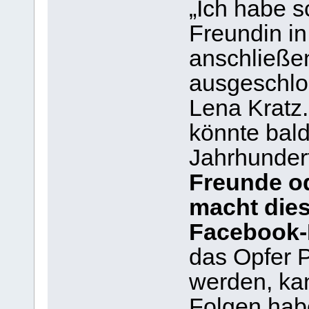
„Ich habe s
Freundin i
anschließe
ausgeschlos
Lena Kratz
könnte bal
Jahrhunder
Freunde od
macht dies
Facebook-N
das Opfer P
werden, ka
Folgen habe