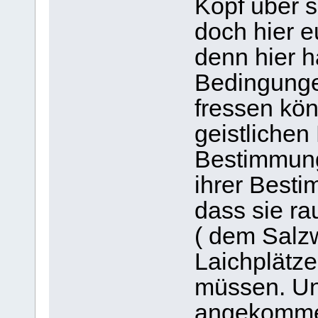
Kopf über s
doch hier 
denn hier h
Bedingungen
fressen könn
geistlichen
Bestimmung
ihrer Best
dass sie r
( dem Salzw
Laichplätz
müssen. Un
angekommen,