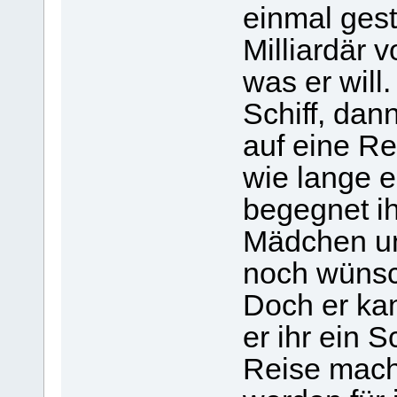
einmal geste
Milliardär v
was er will
Schiff, dann
auf eine Re
wie lange e
begegnet i
Mädchen und
noch wünsch
Doch er kan
er ihr ein S
Reise macht