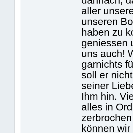
dannach, da
aller unser
unseren Boc
haben zu k
geniessen u
uns auch! 
garnichts f
soll er ni
seiner Lieb
Ihm hin. Vie
alles in Ord
zerbrochen
können wir