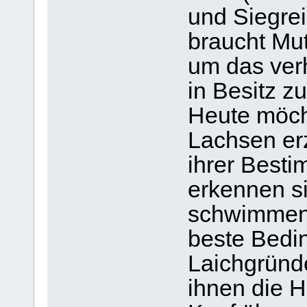
und Siegre
braucht Mu
um das ver
in Besitz z
Heute möch
Lachsen er
ihrer Best
erkennen s
schwimmen 
beste Bedin
Laichgründ
ihnen die H