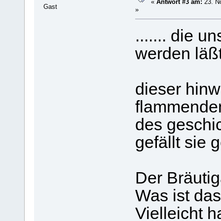
«
Antwort #3 am:
23. N
Gast
»
....... die 
werden läßt
dieser hinw
flammenden 
des geschic
gefällt sie g
Der Bräuti
Was ist das
Vielleicht 