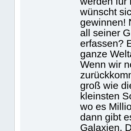
werden für
wünscht sic
gewinnen! N
all seiner 
erfassen? 
ganze Welta
Wenn wir n
zurückkomm
groß wie di
kleinsten S
wo es Milli
dann gibt e
Galaxien. D