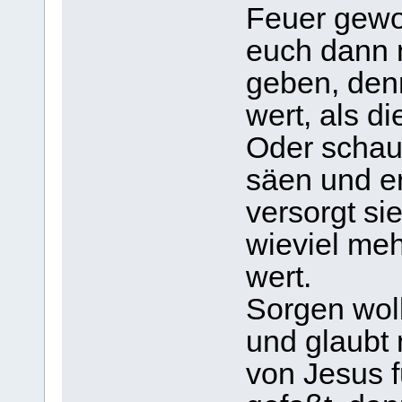
Feuer gewor
euch dann n
geben, denn
wert, als d
Oder schaut
säen und er
versorgt si
wieviel meh
wert.
Sorgen wol
und glaubt 
von Jesus f