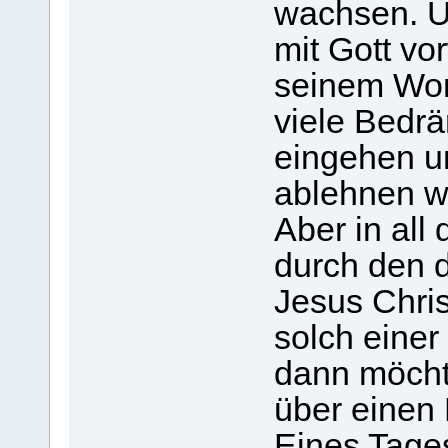
wachsen. U
mit Gott vo
seinem Wort
viele Bedrä
eingehen u
ablehnen wi
Aber in all
durch den 
Jesus Christ
solch einer
dann möchte
über einen 
Eines Tages