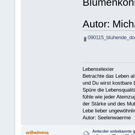
Blumenköni
Autor: Mich
090115_bluhende_dor
Lebenselexier
Betrachte das Leben al
und Du wirst kostbare 
Spüre die Lebensqualitä
fühle wie jeder Atemzug
der Stärke und des Mu
Lebe lieber ungewöhnlic
Autor: Seelenwaerme
Antw:der unbekannte g
wilhelmina