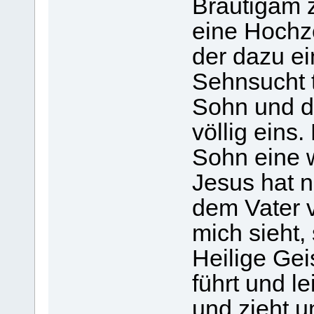
Bräutigam z
eine Hochze
der dazu ei
Sehnsucht t
Sohn und de
völlig eins
Sohn eine 
Jesus hat n
dem Vater 
mich sieht,
Heilige Gei
führt und l
und zieht u