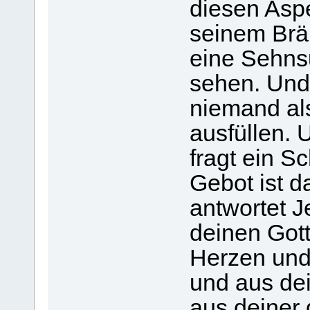
diesen Aspe
seinem Brä
eine Sehnsu
sehen. Und
niemand al
ausfüllen. 
fragt ein S
Gebot ist d
antwortet J
deinen Got
Herzen und
und aus de
aus deiner 