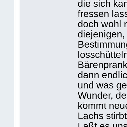
die sich ka
fressen la
doch wohl n
diejenigen,
Bestimmung
losschüttel
Bärenprank
dann endlic
und was ges
Wunder, der
kommt neue
Lachs stirbt
Laßt es un