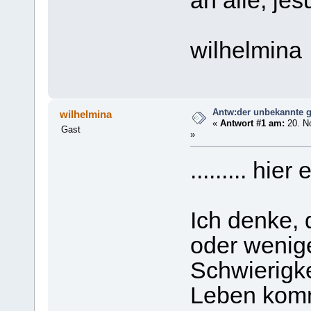
an alle, jes
wilhelmina
Antw:der unbekannte g
wilhelmina
«
Antwort #1 am:
20. N
Gast
»
......... hie
Ich denke, 
oder wenig
Schwierigk
Leben komm