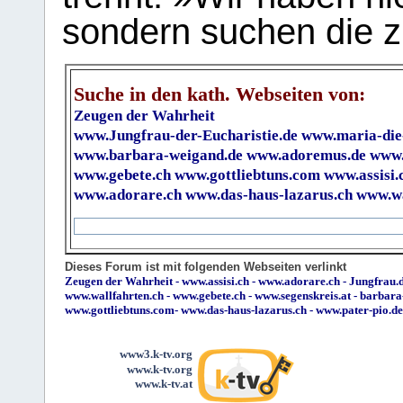
sondern suchen die z
Suche in den kath. Webseiten von:
Zeugen der Wahrheit
www.Jungfrau-der-Eucharistie.de
www.maria-die
www.barbara-weigand.de
www.adoremus.de
www.
www.gebete.ch
www.gottliebtuns.com
www.assisi.
www.adorare.ch
www.das-haus-lazarus.ch
www.wa
Dieses Forum ist mit folgenden Webseiten verlinkt
Zeugen der Wahrheit
-
www.assisi.ch
-
www.adorare.ch
-
Jungfrau.d
www.wallfahrten.ch
-
www.gebete.ch
-
www.segenskreis.at
-
barbara
www.gottliebtuns.com
-
www.das-haus-lazarus.ch
-
www.pater-pio.de
www3.k-tv.org
www.k-tv.org
www.k-tv.at