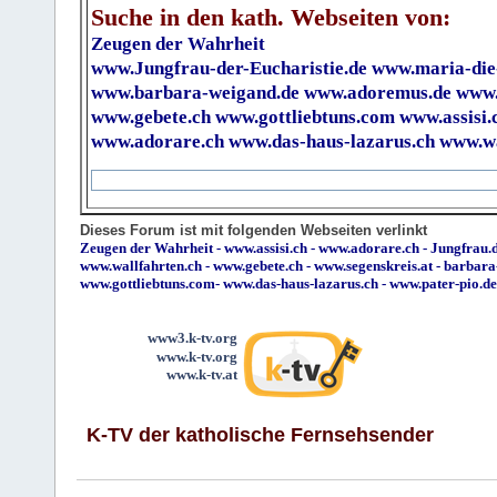
Suche in den kath. Webseiten von:
Zeugen der Wahrheit
www.Jungfrau-der-Eucharistie.de
www.maria-die
www.barbara-weigand.de
www.adoremus.de
www.
www.gebete.ch
www.gottliebtuns.com
www.assisi.
www.adorare.ch
www.das-haus-lazarus.ch
www.wa
Dieses Forum ist mit folgenden Webseiten verlinkt
Zeugen der Wahrheit
-
www.assisi.ch
-
www.adorare.ch
-
Jungfrau.d
www.wallfahrten.ch
-
www.gebete.ch
-
www.segenskreis.at
-
barbara
www.gottliebtuns.com
-
www.das-haus-lazarus.ch
-
www.pater-pio.de
www3.k-tv.org
www.k-tv.org
www.k-tv.at
K-TV der katholische Fernsehsender