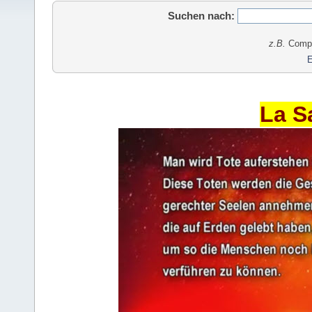
Suchen nach:
z.B.
Comput
E
La S