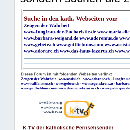
Suche in den kath. Webseiten von:
Zeugen der Wahrheit
www.Jungfrau-der-Eucharistie.de
www.maria-die
www.barbara-weigand.de
www.adoremus.de
www.
www.gebete.ch
www.gottliebtuns.com
www.assisi.
www.adorare.ch
www.das-haus-lazarus.ch
www.wa
Dieses Forum ist mit folgenden Webseiten verlinkt
Zeugen der Wahrheit
-
www.assisi.ch
-
www.adorare.ch
-
Jungfrau.d
www.wallfahrten.ch
-
www.gebete.ch
-
www.segenskreis.at
-
barbara
www.gottliebtuns.com
-
www.das-haus-lazarus.ch
-
www.pater-pio.de
www3.k-tv.org
www.k-tv.org
www.k-tv.at
K-TV der katholische Fernsehsender