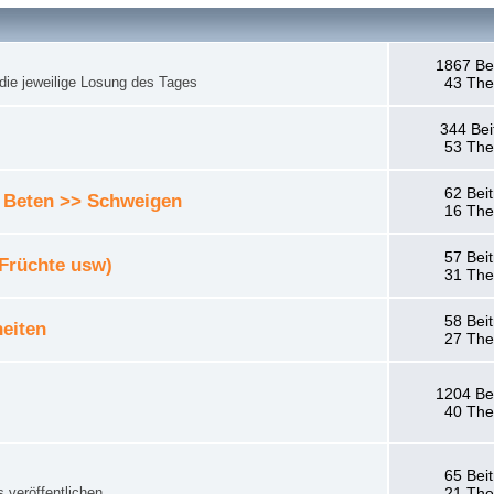
1867 Be
die jeweilige Losung des Tages
43 Th
344 Bei
53 Th
62 Bei
 Beten >> Schweigen
16 Th
57 Bei
 Früchte usw)
31 Th
58 Bei
eiten
27 Th
1204 Be
40 Th
65 Bei
 veröffentlichen.
21 Th