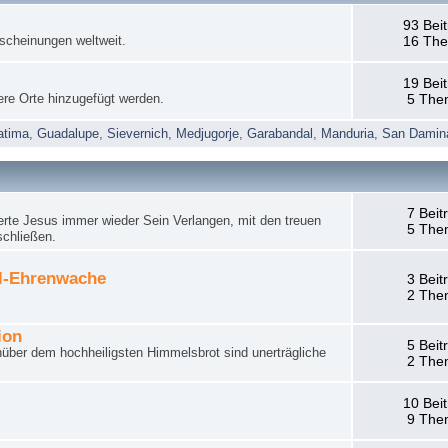
93 Bei
rscheinungen weltweit.
16 Th
19 Bei
ere Orte hinzugefügt werden.
5 The
atima
,
Guadalupe
,
Sievernich
,
Medjugorje
,
Garabandal
,
Manduria
,
San Damin
7 Beit
rte Jesus immer wieder Sein Verlangen, mit den treuen
5 The
schließen.
el-Ehrenwache
3 Beit
2 The
ion
5 Beit
nüber dem hochheiligsten Himmelsbrot sind unerträgliche
2 The
10 Bei
9 The