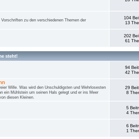
104 Bei
nd Vorschriften zu den verschiedenen Themen der
13 Th
202 Bei
61 Th
e steht!
94 Bei
42 Th
hn
reier Wille. Was wird den Unschuldigsten und Wehrlosesten
29 Bei
n ein Mühlstein um seinen Hals gelegt und er ins Meer
8 The
von diesen Kleinen.
5 Beit
4 The
6 Beit
1 The