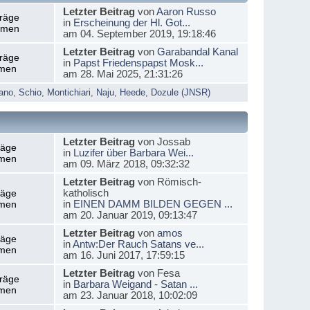
Letzter Beitrag
von
Aaron Russo
träge
in
Erscheinung der Hl. Got...
emen
am 04. September 2019, 19:18:46
Letzter Beitrag
von
Garabandal Kanal
träge
in
Papst Friedenspapst Mosk...
men
am 28. Mai 2025, 21:31:26
ano
,
Schio
,
Montichiari
,
Naju
,
Heede
,
Dozule (JNSR)
Letzter Beitrag
von Jossab
räge
in
Luzifer über Barbara Wei...
men
am 09. März 2018, 09:32:32
Letzter Beitrag
von Römisch-
katholisch
räge
in
EINEN DAMM BILDEN GEGEN ...
men
am 20. Januar 2019, 09:13:47
Letzter Beitrag
von
amos
räge
in
Antw:Der Rauch Satans ve...
men
am 16. Juni 2017, 17:59:15
Letzter Beitrag
von Fesa
träge
in
Barbara Weigand - Satan ...
men
am 23. Januar 2018, 10:02:09