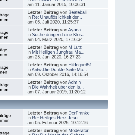
am 11. Januar 2019, 10:06:31
Letzter Beitrag
von
Beatebali
träge
in
Re: Unauflöslichkeit der...
emen
am 06. Juli 2020, 11:25:37
Letzter Beitrag
von
Ayana
träge
in
Suche dringend eine Klos...
emen
am 04. März 2020, 17:16:34
Letzter Beitrag
von
M Lutz
räge
in
Mit Heiligen Jungfrau Ma...
men
am 25. Juni 2020, 16:27:23
Letzter Beitrag
von
Hildegard51
träge
in
Antw:Die Dunkle Seite Ma...
men
am 09. Oktober 2016, 14:16:54
Letzter Beitrag
von
Admin
träge
in
Die Wahrheit über den Is...
emen
am 07. Januar 2019, 11:20:12
Letzter Beitrag
von
DerFranke
iträge
in
Re: Heiliges Herz Jesu!
emen
am 05. Februar 2025, 10:12:16
Letzter Beitrag
von
Moderator
träge