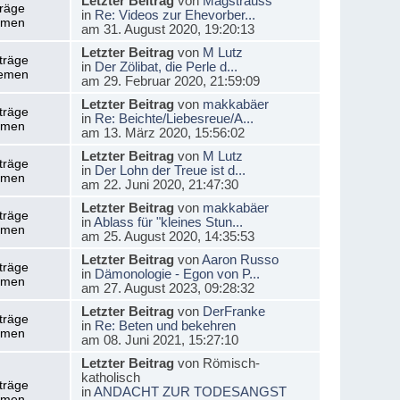
Letzter Beitrag
von
Magstrauss
träge
in
Re: Videos zur Ehevorber...
emen
am 31. August 2020, 19:20:13
Letzter Beitrag
von
M Lutz
träge
in
Der Zölibat, die Perle d...
emen
am 29. Februar 2020, 21:59:09
Letzter Beitrag
von
makkabäer
träge
in
Re: Beichte/Liebesreue/A...
emen
am 13. März 2020, 15:56:02
Letzter Beitrag
von
M Lutz
träge
in
Der Lohn der Treue ist d...
emen
am 22. Juni 2020, 21:47:30
Letzter Beitrag
von
makkabäer
träge
in
Ablass für "kleines Stun...
emen
am 25. August 2020, 14:35:53
Letzter Beitrag
von
Aaron Russo
träge
in
Dämonologie - Egon von P...
emen
am 27. August 2023, 09:28:32
Letzter Beitrag
von
DerFranke
träge
in
Re: Beten und bekehren
emen
am 08. Juni 2021, 15:27:10
Letzter Beitrag
von Römisch-
katholisch
träge
in
ANDACHT ZUR TODESANGST
emen