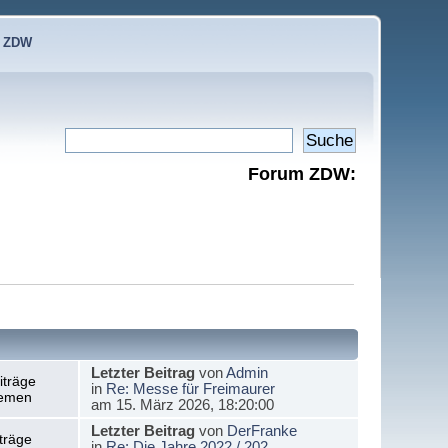
e ZDW
Forum ZDW:
Letzter Beitrag
von
Admin
iträge
in
Re: Messe für Freimaurer
emen
am 15. März 2026, 18:20:00
Letzter Beitrag
von
DerFranke
träge
in
Re: Die Jahre 2022 / 202...