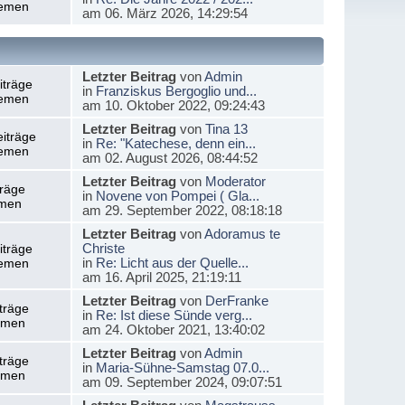
emen
am 06. März 2026, 14:29:54
Letzter Beitrag
von
Admin
iträge
in
Franziskus Bergoglio und...
emen
am 10. Oktober 2022, 09:24:43
Letzter Beitrag
von
Tina 13
iträge
in
Re: "Katechese, denn ein...
emen
am 02. August 2026, 08:44:52
Letzter Beitrag
von
Moderator
träge
in
Novene von Pompei ( Gla...
men
am 29. September 2022, 08:18:18
Letzter Beitrag
von
Adoramus te
Christe
iträge
in
Re: Licht aus der Quelle...
emen
am 16. April 2025, 21:19:11
Letzter Beitrag
von
DerFranke
träge
in
Re: Ist diese Sünde verg...
emen
am 24. Oktober 2021, 13:40:02
Letzter Beitrag
von
Admin
träge
in
Maria-Sühne-Samstag 07.0...
emen
am 09. September 2024, 09:07:51