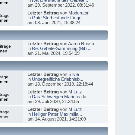
in
Re: Die Macht des Gebete...
emen
am 29. September 2022, 08:31:46
Letzter Beitrag
von
Moderator
träge
in
Gute Sterbestunde für ge...
emen
am 08. Juni 2021, 15:38:24
Letzter Beitrag
von
Aaron Russo
iträge
in
Re: Gebete-Sammlung (Bib...
men
am 21. Mai 2024, 19:54:09
Letzter Beitrag
von
Silvie
träge
in
Unbegreifliche Erlebnisb...
emen
am 18. Dezember 2019, 22:18:44
Letzter Beitrag
von
M Lutz
träge
in
Das Schweigen Mariens du...
emen
am 29. Juli 2020, 21:34:55
Letzter Beitrag
von
M Lutz
träge
in
Heiliger Pater Maximilia...
emen
am 14. August 2021, 14:21:09