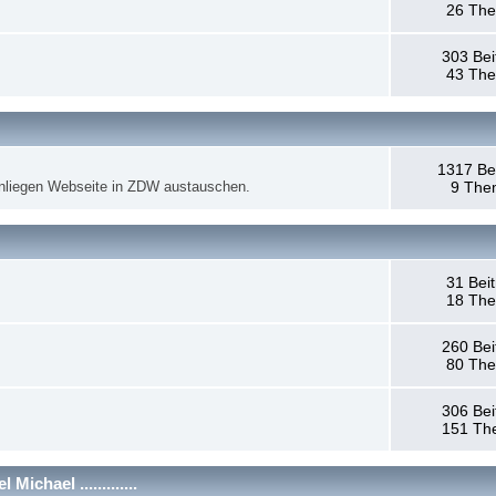
26 Th
303 Bei
43 Th
1317 Be
anliegen Webseite in ZDW austauschen.
9 The
31 Bei
18 Th
260 Bei
80 Th
306 Bei
151 Th
chael .............