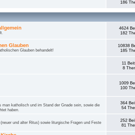
186 Th
llgemein
4624 Be
t.
182 Th
hen Glauben
10838 Be
tholischen Glauben behandelt!
185 Th
11 Bei
8 The
1009 Be
100 Th
364 Bei
man katholisch und im Stand der Gnade sein, sowie die
54 Th
htet haben.
252 Bei
neuer und alter Ritus) sowie liturgische Fragen und Feste
81 Th