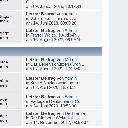
C...
am 09. Januar 2019, 10:18:41
Letzter Beitrag
von
Admin
träge
in
Vater unser - führe uns ...
emen
am 14. Juni 2018, 09:09:28
Letzter Beitrag
von
Admin
träge
in
Pfarrer Weiss. † Audio/P...
emen
am 16. August 2023, 09:59:16
Letzter Beitrag
von
M Lutz
träge
in
Das Leben schützen durch...
emen
am 07. August 2021, 17:26:43
Letzter Beitrag
von
Admin
träge
in
Xavier Naidoo weint um u...
men
am 02. April 2020, 18:23:11
Letzter Beitrag
von
Admin
räge
in
Pädogate Deutschland: Co...
men
am 24. Juni 2020, 10:53:30
Letzter Beitrag
von
DerFranke
räge
in
Re: Die neue Weltreligi...
men
am 14. November 2017, 08:58:07