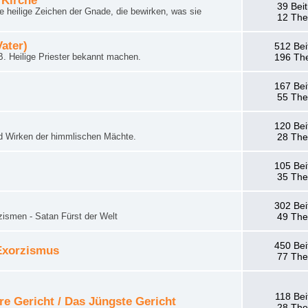
 Kirche
39 Bei
 heilige Zeichen der Gnade, die bewirken, was sie
12 Th
Vater)
512 Bei
. Heilige Priester bekannt machen.
196 Th
167 Bei
55 Th
120 Bei
d Wirken der himmlischen Mächte.
28 Th
105 Bei
35 Th
302 Bei
zismen - Satan Fürst der Welt
49 Th
450 Bei
 Exorzismus
77 Th
118 Bei
re Gericht / Das Jüngste Gericht
28 Th