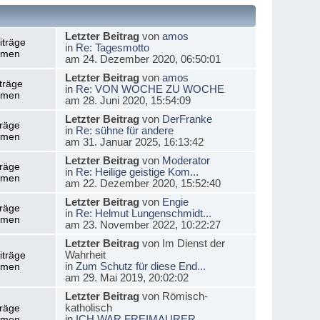
Letzter Beitrag
von
amos
iträge
in
Re: Tagesmotto
emen
am 24. Dezember 2020, 06:50:01
Letzter Beitrag
von
amos
träge
in
Re: VON WOCHE ZU WOCHE
emen
am 28. Juni 2020, 15:54:09
Letzter Beitrag
von
DerFranke
träge
in
Re: sühne für andere
emen
am 31. Januar 2025, 16:13:42
Letzter Beitrag
von
Moderator
träge
in
Re: Heilige geistige Kom...
emen
am 22. Dezember 2020, 15:52:40
Letzter Beitrag
von
Engie
träge
in
Re: Helmut Lungenschmidt...
emen
am 23. November 2022, 10:22:27
Letzter Beitrag
von Im Dienst der
Wahrheit
iträge
in
Zum Schutz für diese End...
emen
am 29. Mai 2019, 20:02:02
Letzter Beitrag
von Römisch-
katholisch
träge
in
ICH WAR FREIMAURER
emen