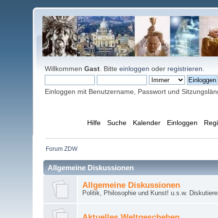
Willkommen
Gast
. Bitte
einloggen
oder
registrieren
.
Einloggen mit Benutzername, Passwort und Sitzungslä
Übersicht
Hilfe
Suche
Kalender
Einloggen
Regi
Forum ZDW
Allgemeine Diskussionen
Allgemeine Diskussionen
Politik, Philosophie und Kunst! u.s.w. Diskutier
Aktuelles Weltgeschehen