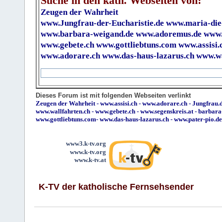
Suche in den kath. Webseiten von:
Zeugen der Wahrheit
www.Jungfrau-der-Eucharistie.de
www.maria-die
www.barbara-weigand.de
www.adoremus.de
www.
www.gebete.ch
www.gottliebtuns.com
www.assisi.
www.adorare.ch
www.das-haus-lazarus.ch
www.wa
Dieses Forum ist mit folgenden Webseiten verlinkt
Zeugen der Wahrheit
-
www.assisi.ch
-
www.adorare.ch
-
Jungfrau.d
www.wallfahrten.ch
-
www.gebete.ch
-
www.segenskreis.at
-
barbara
www.gottliebtuns.com
-
www.das-haus-lazarus.ch
-
www.pater-pio.de
www3.k-tv.org
www.k-tv.org
www.k-tv.at
K-TV der katholische Fernsehsender