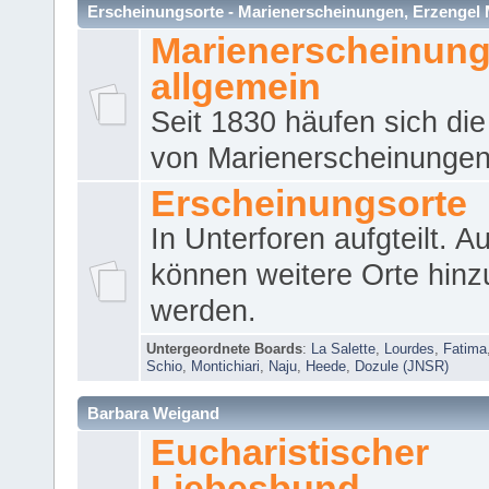
Erscheinungsorte - Marienerscheinungen, Erzengel Micha
Marienerscheinun
allgemein
Seit 1830 häufen sich die
von Marienerscheinungen 
Erscheinungsorte
In Unterforen aufgteilt. 
können weitere Orte hinz
werden.
Untergeordnete Boards
:
La Salette
,
Lourdes
,
Fatima
Schio
,
Montichiari
,
Naju
,
Heede
,
Dozule (JNSR)
Barbara Weigand
Eucharistischer
Liebesbund