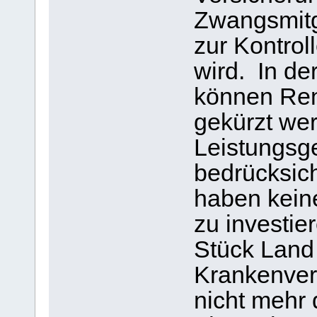
Zwangsmitg
zur Kontrol
wird. In d
können Ren
gekürzt we
Leistungsg
bedrücksic
haben kein
zu investie
Stück Land 
Krankenvers
nicht mehr 