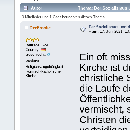
Autor
Thema: Der Sozialismus u
0 Mitglieder und 1 Gast betrachten dieses Thema.
Der Sozialismus und d
DerFranke
«
am:
17. Juni 2021, 10
.
Beiträge: 529
Country:
Ein oft mi
Geschlecht:
Verdana
Kirche ist 
Religionszugehörigkeit:
Römisch-katholische
christliche
Kirche
die Laufe d
Öffentlichk
vermischt,
Christen di