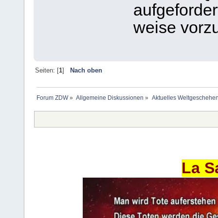
aufgeforder
weise vorzu
Seiten: [
1
]
Nach oben
Forum ZDW
»
Allgemeine Diskussionen
»
Aktuelles Weltgeschehe
La S