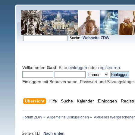
Webseite ZDW
Willkommen
Gast
. Bitte
einloggen
oder
registrieren
.
Einloggen mit Benutzername, Passwort und Sitzungslänge
Übersicht
Hilfe
Suche
Kalender
Einloggen
Registr
Forum ZDW
»
Allgemeine Diskussionen
»
Aktuelles Weltgeschehe
Seiten: [
1
]
Nach unten