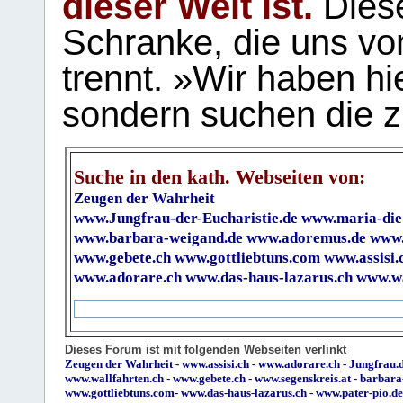
dieser Welt ist.
Diese
Schranke, die uns vo
trennt. »Wir haben hi
sondern suchen die z
Suche in den kath. Webseiten von:
Zeugen der Wahrheit
www.Jungfrau-der-Eucharistie.de
www.maria-die
www.barbara-weigand.de
www.adoremus.de
www.
www.gebete.ch
www.gottliebtuns.com
www.assisi.
www.adorare.ch
www.das-haus-lazarus.ch
www.wa
Dieses Forum ist mit folgenden Webseiten verlinkt
Zeugen der Wahrheit
-
www.assisi.ch
-
www.adorare.ch
-
Jungfrau.d
www.wallfahrten.ch
-
www.gebete.ch
-
www.segenskreis.at
-
barbara
www.gottliebtuns.com
-
www.das-haus-lazarus.ch
-
www.pater-pio.de