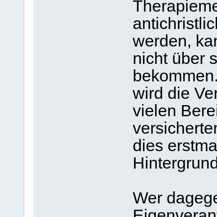
Therapieme
antichristl
werden, ka
nicht über 
bekommen.
wird die Ve
vielen Bere
versichert
dies erstma
Hintergrund 
Wer dagege
Eigenveran