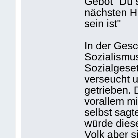
Gebot "Du s
nächsten H
sein ist"
In der Gesc
Sozialismu
Sozialgese
verseucht u
getrieben.
vorallem mi
selbst sagt
würde dies
Volk aber s