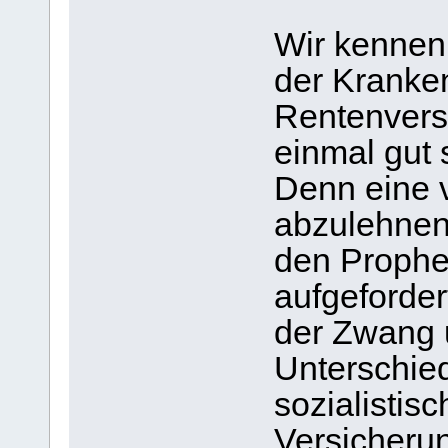
Wir kennen 
der Kranke
Rentenversi
einmal gut 
Denn eine v
abzulehnen 
den Prophe
aufgeforder
der Zwang u
Unterschied
sozialistis
Versicherun