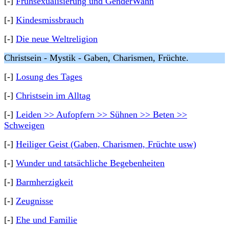
[-]
Frühsexualisierung und GenderWahn
[-]
Kindesmissbrauch
[-]
Die neue Weltreligion
Christsein - Mystik - Gaben, Charismen, Früchte.
[-]
Losung des Tages
[-]
Christsein im Alltag
[-]
Leiden >> Aufopfern >> Sühnen >> Beten >>
Schweigen
[-]
Heiliger Geist (Gaben, Charismen, Früchte usw)
[-]
Wunder und tatsächliche Begebenheiten
[-]
Barmherzigkeit
[-]
Zeugnisse
[-]
Ehe und Familie