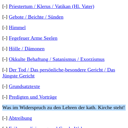
[-]
Priestertum / Klerus / Vatikan (Hl. Vater)
[-]
Gebote / Beichte / Sünden
[-]
Himmel
[-]
Fegefeuer Arme Seelen
[-]
Hölle / Dämonen
[-]
Okkulte Behaftung / Satanismus / Exorzismus
[-]
Der Tod / Das persönliche-besondere Gericht / Das
Jüngste Gericht
[-]
Grundsatztexte
[-]
Predigten und Vorträge
Was im Widerspruch zu den Lehren der kath. Kirche steht!
[-]
Abtreibung