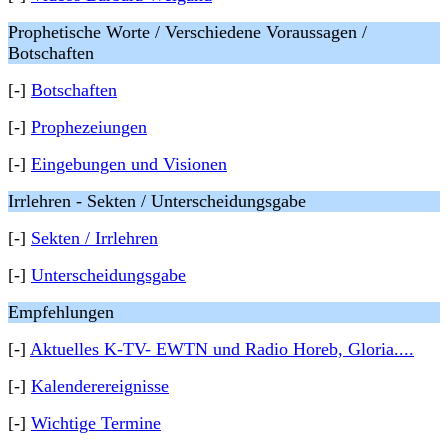
Prophetische Worte / Verschiedene Voraussagen /
Botschaften
[-]
Botschaften
[-]
Prophezeiungen
[-]
Eingebungen und Visionen
Irrlehren - Sekten / Unterscheidungsgabe
[-]
Sekten / Irrlehren
[-]
Unterscheidungsgabe
Empfehlungen
[-]
Aktuelles K-TV- EWTN und Radio Horeb, Gloria....
[-]
Kalenderereignisse
[-]
Wichtige Termine