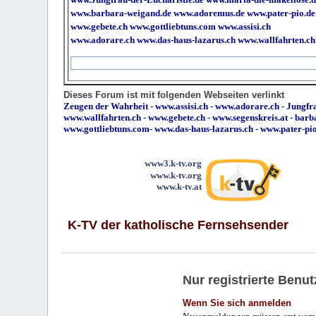
www.barbara-weigand.de
www.adoremus.de
www.pater-pio.de
www.gebete.ch
www.gottliebtuns.com
www.assisi.ch
www.adorare.ch
www.das-haus-lazarus.ch
www.wallfahrten.ch
Dieses Forum ist mit folgenden Webseiten verlinkt
Zeugen der Wahrheit
-
www.assisi.ch
-
www.adorare.ch
-
Jungfra
www.wallfahrten.ch
-
www.gebete.ch
-
www.segenskreis.at
-
barb
www.gottliebtuns.com
-
www.das-haus-lazarus.ch
-
www.pater-pi
www3.k-tv.org
www.k-tv.org
www.k-tv.at
K-TV der katholische Fernsehsender
Nur registrierte Ben
Wenn Sie sich anmelden