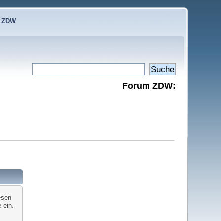
e ZDW
Forum ZDW:
esen
 ein.