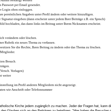
Admin bestätigt werden
 Passwort per Email gesendet.
r Login oben einloggen.
e persönlichen Angaben unter Profil ändern oder weitere hinzufügen.
e Signatur eingeben (dann erscheint unter jedem Ihrer Beiträge z.B. ein Spruch)
 Bild hochladen, das dann links im Beitrag unter Ihrem Nicknamen erscheint.
ich verändern oder löschen.
iner Rubrik ein neues Thema zu verfassen.
esitzen Sie die Rechte, Ihren Beitrag zu ändern oder das Thema zu löschen.
Mitglieder.
zten Besuch.
trägen.
(Versch. Vorlagen)
t weiter
instellung im Profil anderen Mitgliedern nicht angezeigt.
aten wie Anschrift oder Telefonnummer
tholische Kirche jedem zugänglich zu machen. Jeder der Fragen hat, kann di
den Glauben sich an den Beiträgen zu beteiligen. "Hier haben die Besucher d