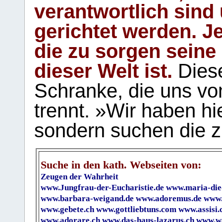
verantwortlich sind
gerichtet werden. Je
die zu sorgen seine
dieser Welt ist.
Diese
Schranke, die uns vo
trennt. »Wir haben hi
sondern suchen die z
Suche in den kath. Webseiten von:
Zeugen der Wahrheit
www.Jungfrau-der-Eucharistie.de
www.maria-die
www.barbara-weigand.de
www.adoremus.de
www.
www.gebete.ch
www.gottliebtuns.com
www.assisi.
www.adorare.ch
www.das-haus-lazarus.ch
www.wa