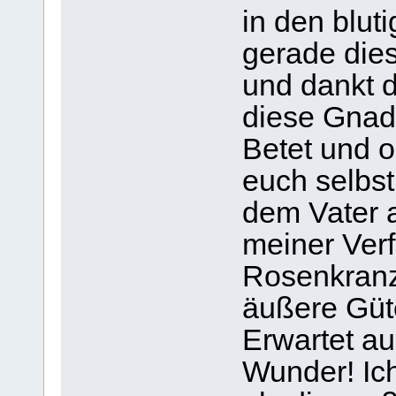
in den blut
gerade die
und dankt 
diese Gnad
Betet und o
euch selbs
dem Vater a
meiner Ver
Rosenkranz!
äußere Güt
Erwartet a
Wunder! Ich