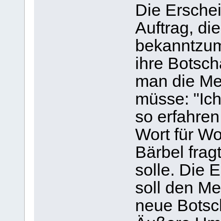
Die Ersche
Auftrag, di
bekanntzum
ihre Botsch
man die Me
müsse: "Ich
so erfahren
Wort für Wo
Bärbel fra
solle. Die 
soll den M
neue Botsch