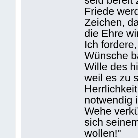
seid bereit
Friede wer
Zeichen, d
die Ehre wi
Ich forder
Wünsche bal
Wille des h
weil es zu 
Herrlichkeit
notwendig i
Wehe verkü
sich seinem
wollen!"