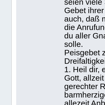
seien viele
Gebet ihrer
auch, daß 
die Anrufun
du aller Gn
solle.
Peisgebet z
Dreifaltigkei
1. Heil dir,
Gott, allze
gerechter R
barmherzige
allezeit An