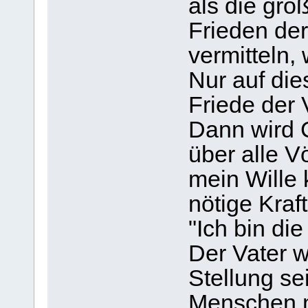
als die gro
Frieden der
vermitteln, 
Nur auf die
Friede der
Dann wird C
über alle V
mein Wille 
nötige Kraf
"Ich bin di
Der Vater w
Stellung se
Menschen m