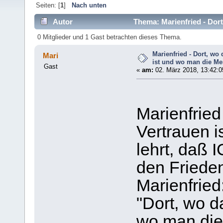
Seiten: [
1
]
Nach unten
Autor
Thema: Marienfried - Dort
(Gelesen 6620 mal)
0 Mitglieder und 1 Gast betrachten dieses Thema.
Marienfried - Dort, wo
Mari
ist und wo man die Men
Gast
«
am:
02. März 2018, 13:42:0
Marienfried
Vertrauen 
lehrt, daß 
den Frieden
Marienfried
"Dort, wo d
wo man die