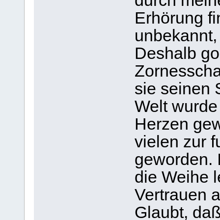
durch mein
Erhörung fi
unbekannt, 
Deshalb go
Zornesschal
sie seinen
Welt wurde
Herzen gewe
vielen zur 
geworden. I
die Weihe l
Vertrauen a
Glaubt, daß