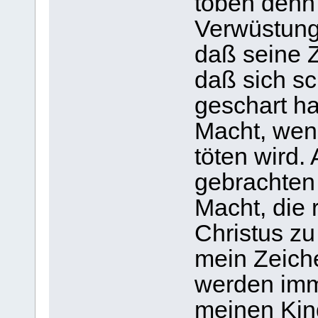
toben denn 
Verwüstunge
daß seine Ze
daß sich s
geschart ha
Macht, wenn
töten wird.
gebrachten
Macht, die 
Christus zu
mein Zeich
werden imm
meinen Kind