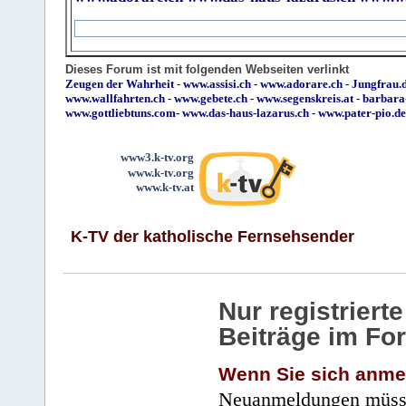
Dieses Forum ist mit folgenden Webseiten verlinkt
Zeugen der Wahrheit
-
www.assisi.ch
-
www.adorare.ch
-
Jungfrau.d
www.wallfahrten.ch
-
www.gebete.ch
-
www.segenskreis.at
-
barbara
www.gottliebtuns.com
-
www.das-haus-lazarus.ch
-
www.pater-pio.de
www3.k-tv.org
www.k-tv.org
www.k-tv.at
K-TV der katholische Fernsehsender
Nur registrier
Beiträge im Fo
Wenn Sie sich anme
Neuanmeldungen müsse