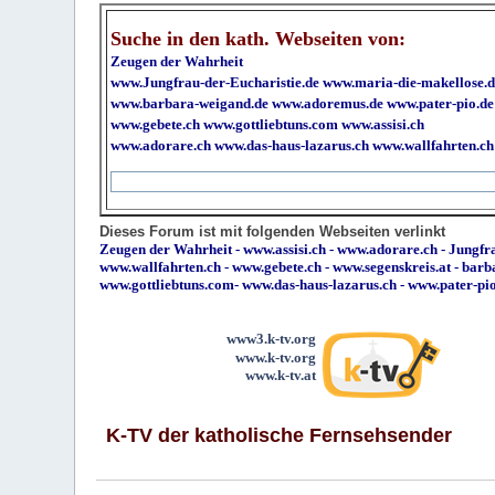
Suche in den kath. Webseiten von:
Zeugen der Wahrheit
www.Jungfrau-der-Eucharistie.de
www.maria-die-makellose.d
www.barbara-weigand.de
www.adoremus.de
www.pater-pio.de
www.gebete.ch
www.gottliebtuns.com
www.assisi.ch
www.adorare.ch
www.das-haus-lazarus.ch
www.wallfahrten.ch
Dieses Forum ist mit folgenden Webseiten verlinkt
Zeugen der Wahrheit
-
www.assisi.ch
-
www.adorare.ch
-
Jungfra
www.wallfahrten.ch
-
www.gebete.ch
-
www.segenskreis.at
-
barb
www.gottliebtuns.com
-
www.das-haus-lazarus.ch
-
www.pater-pi
www3.k-tv.org
www.k-tv.org
www.k-tv.at
K-TV der katholische Fernsehsender