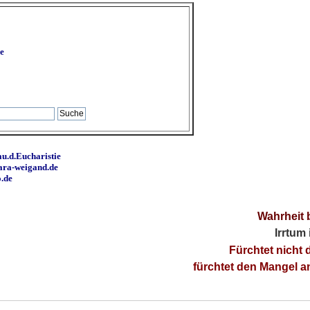
e
u.d.Eucharistie
ara-weigand.de
o.de
Wahrheit 
Irrtum
Fürchtet nicht 
fürchtet den Mangel 