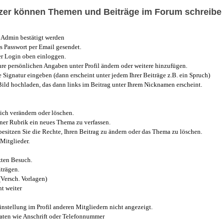
utzer können Themen und Beiträge im Forum schreibe
Admin bestätigt werden
 Passwort per Email gesendet.
r Login oben einloggen.
e persönlichen Angaben unter Profil ändern oder weitere hinzufügen.
e Signatur eingeben (dann erscheint unter jedem Ihrer Beiträge z.B. ein Spruch)
 Bild hochladen, das dann links im Beitrag unter Ihrem Nicknamen erscheint.
ich verändern oder löschen.
iner Rubrik ein neues Thema zu verfassen.
esitzen Sie die Rechte, Ihren Beitrag zu ändern oder das Thema zu löschen.
Mitglieder.
zten Besuch.
trägen.
(Versch. Vorlagen)
t weiter
instellung im Profil anderen Mitgliedern nicht angezeigt.
aten wie Anschrift oder Telefonnummer