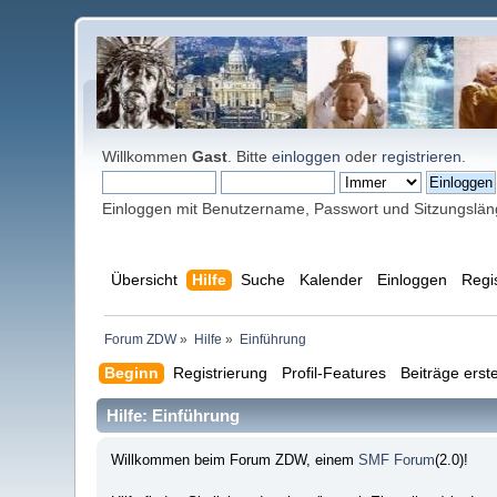
Willkommen
Gast
. Bitte
einloggen
oder
registrieren
.
Einloggen mit Benutzername, Passwort und Sitzungslä
Übersicht
Hilfe
Suche
Kalender
Einloggen
Regi
Forum ZDW
»
Hilfe
»
Einführung
Beginn
Registrierung
Profil-Features
Beiträge erste
Hilfe: Einführung
Willkommen beim Forum ZDW, einem
SMF Forum
(2.0)!