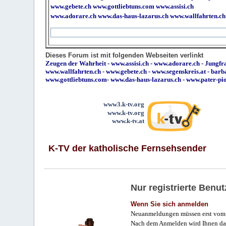
www.gebete.ch
www.gottliebtuns.com
www.assisi.ch
www.adorare.ch
www.das-haus-lazarus.ch
www.wallfahrten.ch
Dieses Forum ist mit folgenden Webseiten verlinkt
Zeugen der Wahrheit
-
www.assisi.ch
-
www.adorare.ch
-
Jungfra
www.wallfahrten.ch
-
www.gebete.ch
-
www.segenskreis.at
-
barb
www.gottliebtuns.com
-
www.das-haus-lazarus.ch
-
www.pater-pi
www3.k-tv.org
www.k-tv.org
www.k-tv.at
K-TV der katholische Fernsehsender
Nur registrierte Ben
Wenn Sie sich anmelden
Neuanmeldungen müssen erst vom 
Nach dem Anmelden wird Ihnen das