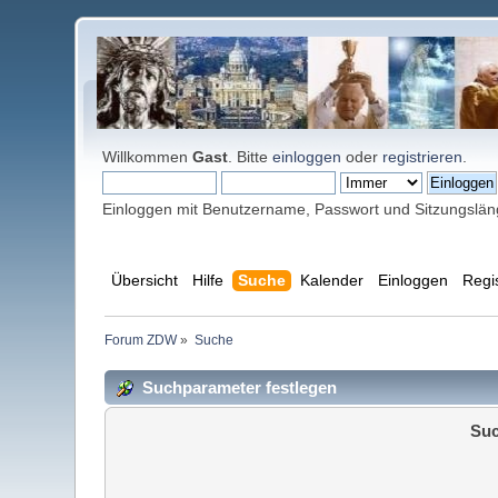
Willkommen
Gast
. Bitte
einloggen
oder
registrieren
.
Einloggen mit Benutzername, Passwort und Sitzungslä
Übersicht
Hilfe
Suche
Kalender
Einloggen
Regi
Forum ZDW
»
Suche
Suchparameter festlegen
Suc