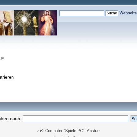
Webseit
nge
strieren
hen nach:
z.B.
Computer "Spiele PC" -Absturz