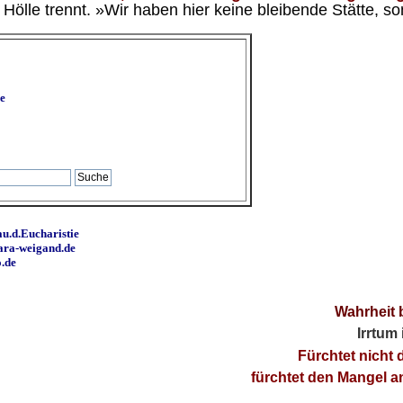
ölle trennt. »Wir haben hier keine bleibende Stätte, so
e
u.d.Eucharistie
ara-weigand.de
o.de
Wahrheit 
Irrtum
Fürchtet nicht 
fürchtet den Mangel 