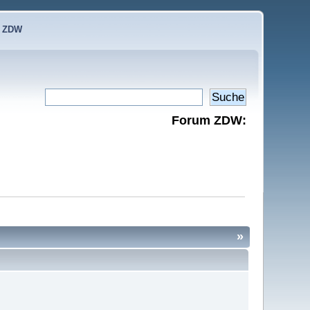
e ZDW
Forum ZDW:
»