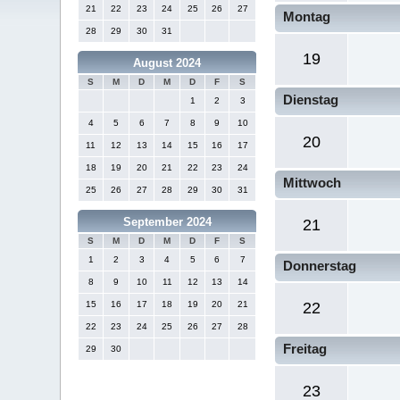
21
22
23
24
25
26
27
Montag
28
29
30
31
19
August 2024
S
M
D
M
D
F
S
Dienstag
1
2
3
4
5
6
7
8
9
10
20
11
12
13
14
15
16
17
18
19
20
21
22
23
24
Mittwoch
25
26
27
28
29
30
31
September 2024
21
S
M
D
M
D
F
S
1
2
3
4
5
6
7
Donnerstag
8
9
10
11
12
13
14
15
16
17
18
19
20
21
22
22
23
24
25
26
27
28
Freitag
29
30
23