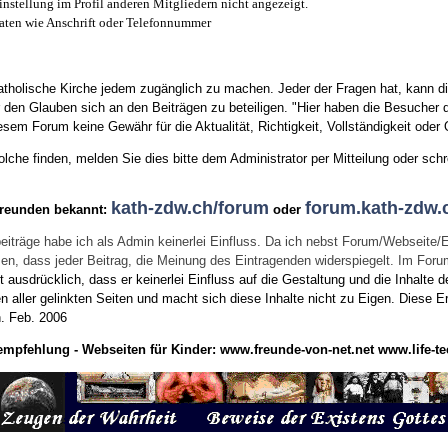
instellung im Profil anderen Mitgliedern nicht angezeigt.
aten wie Anschrift oder Telefonnummer
tholische Kirche jedem zugänglich zu machen. Jeder der Fragen hat, kann di
den Glauben sich an den Beiträgen zu beteiligen. "Hier haben die Besucher d
sem Forum keine Gewähr für die Aktualität, Richtigkeit, Vollständigkeit oder Q
he finden, melden Sie dies bitte dem Administrator per Mitteilung oder schr
kath-zdw.ch/forum
forum.kath-zdw.
Freunden bekannt:
oder
eiträge habe ich als Admin keinerlei Einfluss. Da ich nebst Forum/Webseite/
wissen, dass jeder Beitrag, die Meinung des Eintragenden widerspiegelt. Im Fo
usdrücklich, dass er keinerlei Einfluss auf die Gestaltung und die Inhalte d
en aller gelinkten Seiten und macht sich diese Inhalte nicht zu Eigen.
Diese Er
n.
Feb. 2006
empfehlung - Webseiten für Kinder:
www.freunde-von-net.net
www.life-te