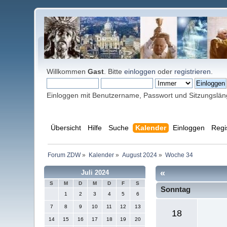
Willkommen
Gast
. Bitte
einloggen
oder
registrieren
.
Einloggen mit Benutzername, Passwort und Sitzungslä
Übersicht
Hilfe
Suche
Kalender
Einloggen
Regi
Forum ZDW
»
Kalender
»
August 2024
»
Woche 34
«
Juli 2024
S
M
D
M
D
F
S
Sonntag
1
2
3
4
5
6
7
8
9
10
11
12
13
18
14
15
16
17
18
19
20