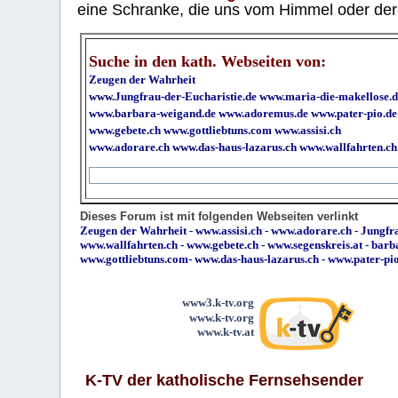
eine Schranke, die uns vom Himmel oder der H
Suche in den kath. Webseiten von:
Zeugen der Wahrheit
www.Jungfrau-der-Eucharistie.de
www.maria-die-makellose.d
www.barbara-weigand.de
www.adoremus.de
www.pater-pio.de
www.gebete.ch
www.gottliebtuns.com
www.assisi.ch
www.adorare.ch
www.das-haus-lazarus.ch
www.wallfahrten.ch
Dieses Forum ist mit folgenden Webseiten verlinkt
Zeugen der Wahrheit
-
www.assisi.ch
-
www.adorare.ch
-
Jungfra
www.wallfahrten.ch
-
www.gebete.ch
-
www.segenskreis.at
-
barb
www.gottliebtuns.com
-
www.das-haus-lazarus.ch
-
www.pater-pi
www3.k-tv.org
www.k-tv.org
www.k-tv.at
K-TV der katholische Fernsehsender