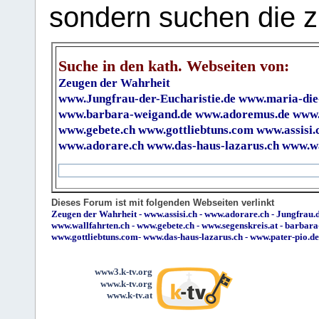
sondern suchen die z
Suche in den kath. Webseiten von:
Zeugen der Wahrheit
www.Jungfrau-der-Eucharistie.de
www.maria-die
www.barbara-weigand.de
www.adoremus.de
www.
www.gebete.ch
www.gottliebtuns.com
www.assisi.
www.adorare.ch
www.das-haus-lazarus.ch
www.wa
Dieses Forum ist mit folgenden Webseiten verlinkt
Zeugen der Wahrheit
-
www.assisi.ch
-
www.adorare.ch
-
Jungfrau.d
www.wallfahrten.ch
-
www.gebete.ch
-
www.segenskreis.at
-
barbara
www.gottliebtuns.com
-
www.das-haus-lazarus.ch
-
www.pater-pio.de
www3.k-tv.org
www.k-tv.org
www.k-tv.at