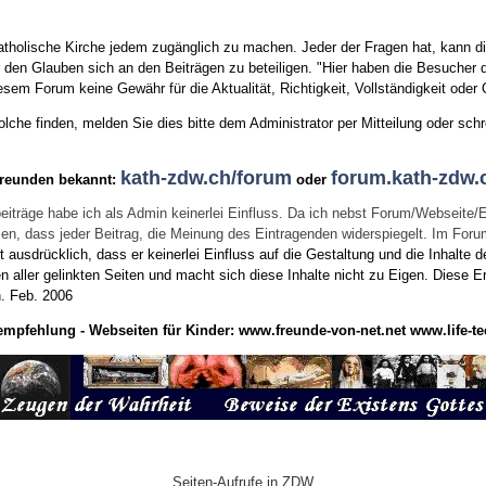
tholische Kirche jedem zugänglich zu machen. Jeder der Fragen hat, kann di
den Glauben sich an den Beiträgen zu beteiligen. "Hier haben die Besucher d
sem Forum keine Gewähr für die Aktualität, Richtigkeit, Vollständigkeit oder Q
he finden, melden Sie dies bitte dem Administrator per Mitteilung oder schr
kath-zdw.ch/forum
forum.kath-zdw.
Freunden bekannt:
oder
eiträge habe ich als Admin keinerlei Einfluss. Da ich nebst Forum/Webseite/
wissen, dass jeder Beitrag, die Meinung des Eintragenden widerspiegelt. Im Fo
usdrücklich, dass er keinerlei Einfluss auf die Gestaltung und die Inhalte d
en aller gelinkten Seiten und macht sich diese Inhalte nicht zu Eigen.
Diese Er
n.
Feb. 2006
empfehlung - Webseiten für Kinder:
www.freunde-von-net.net
www.life-te
Seiten-Aufrufe in ZDW