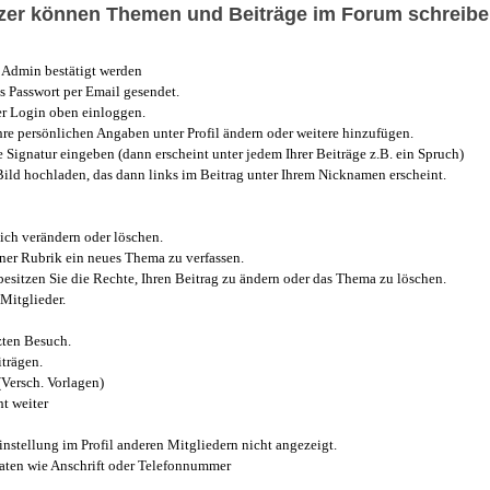
utzer können Themen und Beiträge im Forum schreibe
Admin bestätigt werden
 Passwort per Email gesendet.
r Login oben einloggen.
e persönlichen Angaben unter Profil ändern oder weitere hinzufügen.
e Signatur eingeben (dann erscheint unter jedem Ihrer Beiträge z.B. ein Spruch)
 Bild hochladen, das dann links im Beitrag unter Ihrem Nicknamen erscheint.
ich verändern oder löschen.
iner Rubrik ein neues Thema zu verfassen.
esitzen Sie die Rechte, Ihren Beitrag zu ändern oder das Thema zu löschen.
Mitglieder.
zten Besuch.
trägen.
(Versch. Vorlagen)
t weiter
instellung im Profil anderen Mitgliedern nicht angezeigt.
aten wie Anschrift oder Telefonnummer