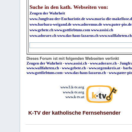
Suche in den kath. Webseiten von:
Zeugen der Wahrheit
www.Jungfrau-der-Eucharistie.de
www.maria-die-makellose.d
www.barbara-weigand.de
www.adoremus.de
www.pater-pio.de
www.gebete.ch
www.gottliebtuns.com
www.assisi.ch
www.adorare.ch
www.das-haus-lazarus.ch
www.wallfahrten.ch
Dieses Forum ist mit folgenden Webseiten verlinkt
Zeugen der Wahrheit
-
www.assisi.ch
-
www.adorare.ch
-
Jungfra
www.wallfahrten.ch
-
www.gebete.ch
-
www.segenskreis.at
-
barb
www.gottliebtuns.com
-
www.das-haus-lazarus.ch
-
www.pater-pi
www3.k-tv.org
www.k-tv.org
www.k-tv.at
K-TV der katholische Fernsehsender