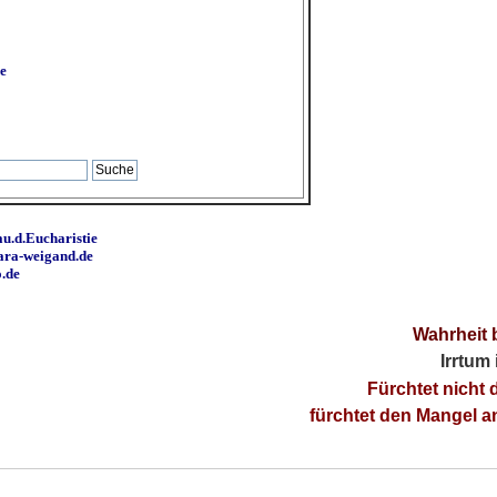
e
u.d.Eucharistie
ara-weigand.de
o.de
Wahrheit 
Irrtum
Fürchtet nicht 
fürchtet den Mangel 