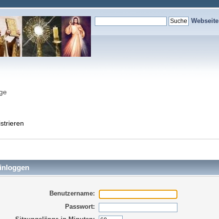
Webseit
nge
strieren
inloggen
Benutzername:
Passwort: