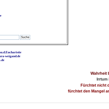
e
u.d.Eucharistie
ara-weigand.de
o.de
Wahrheit 
Irrtum
Fürchtet nicht 
fürchtet den Mangel 