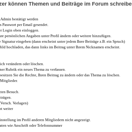
utzer können Themen und Beiträge im Forum schreibe
Admin bestätigt werden
 Passwort per Email gesendet.
r Login oben einloggen.
e persönlichen Angaben unter Profil ändern oder weitere hinzufügen.
e Signatur eingeben (dann erscheint unter jedem Ihrer Beiträge z.B. ein Spruch)
 Bild hochladen, das dann links im Beitrag unter Ihrem Nicknamen erscheint.
ich verändern oder löschen.
iner Rubrik ein neues Thema zu verfassen.
esitzen Sie die Rechte, Ihren Beitrag zu ändern oder das Thema zu löschen.
Mitglieder.
zten Besuch.
trägen.
(Versch. Vorlagen)
t weiter
instellung im Profil anderen Mitgliedern nicht angezeigt.
aten wie Anschrift oder Telefonnummer