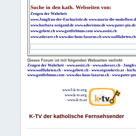
Suche in den kath. Webseiten von:
Zeugen der Wahrheit
www.Jungfrau-der-Eucharistie.de
www.maria-die-makellose.d
www.barbara-weigand.de
www.adoremus.de
www.pater-pio.de
www.gebete.ch
www.gottliebtuns.com
www.assisi.ch
www.adorare.ch
www.das-haus-lazarus.ch
www.wallfahrten.ch
Dieses Forum ist mit folgenden Webseiten verlinkt
Zeugen der Wahrheit
-
www.assisi.ch
-
www.adorare.ch
-
Jungfra
www.wallfahrten.ch
-
www.gebete.ch
-
www.segenskreis.at
-
barb
www.gottliebtuns.com
-
www.das-haus-lazarus.ch
-
www.pater-pi
www3.k-tv.org
www.k-tv.org
www.k-tv.at
K-TV der katholische Fernsehsender