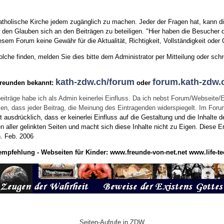
tholische Kirche jedem zugänglich zu machen. Jeder der Fragen hat, kann di
den Glauben sich an den Beiträgen zu beteiligen. "Hier haben die Besucher d
sem Forum keine Gewähr für die Aktualität, Richtigkeit, Vollständigkeit oder Q
he finden, melden Sie dies bitte dem Administrator per Mitteilung oder schr
kath-zdw.ch/forum
forum.kath-zdw.
Freunden bekannt:
oder
eiträge habe ich als Admin keinerlei Einfluss. Da ich nebst Forum/Webseite/
wissen, dass jeder Beitrag, die Meinung des Eintragenden widerspiegelt. Im Fo
usdrücklich, dass er keinerlei Einfluss auf die Gestaltung und die Inhalte d
en aller gelinkten Seiten und macht sich diese Inhalte nicht zu Eigen.
Diese Er
n.
Feb. 2006
empfehlung - Webseiten für Kinder:
www.freunde-von-net.net
www.life-te
Seiten-Aufrufe in ZDW