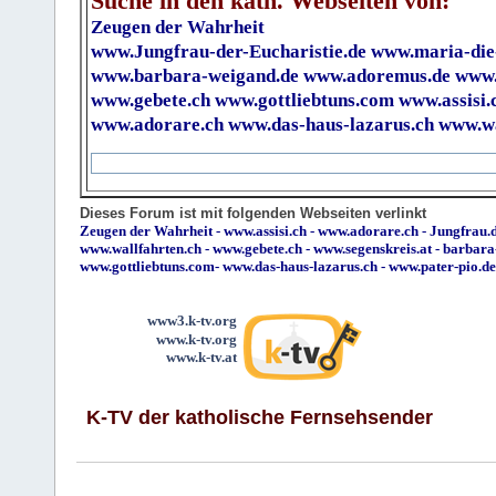
Suche in den kath. Webseiten von:
Zeugen der Wahrheit
www.Jungfrau-der-Eucharistie.de
www.maria-die
www.barbara-weigand.de
www.adoremus.de
www.
www.gebete.ch
www.gottliebtuns.com
www.assisi.
www.adorare.ch
www.das-haus-lazarus.ch
www.wa
Dieses Forum ist mit folgenden Webseiten verlinkt
Zeugen der Wahrheit
-
www.assisi.ch
-
www.adorare.ch
-
Jungfrau.d
www.wallfahrten.ch
-
www.gebete.ch
-
www.segenskreis.at
-
barbara
www.gottliebtuns.com
-
www.das-haus-lazarus.ch
-
www.pater-pio.de
www3.k-tv.org
www.k-tv.org
www.k-tv.at
K-TV der katholische Fernsehsender