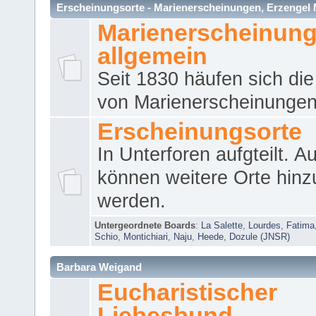
Erscheinungsorte - Marienerscheinungen, Erzengel Micha
Marienerscheinun
allgemein
Seit 1830 häufen sich die
von Marienerscheinungen 
Erscheinungsorte
In Unterforen aufgteilt. 
können weitere Orte hinz
werden.
Untergeordnete Boards
:
La Salette
,
Lourdes
,
Fatima
Schio
,
Montichiari
,
Naju
,
Heede
,
Dozule (JNSR)
Barbara Weigand
Eucharistischer
Liebesbund