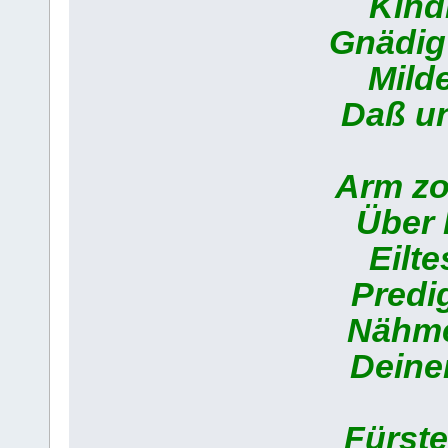
Kindl
Gnädig
Milde
Daß un
Arm zo
Über 
Eilt
Predig
Nähmes
Deine
Fürst