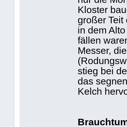
Kloster ba
großer Teit
in dem Alto
fällen ware
Messer, die
(Rodungswu
stieg bei d
das segnen
Kelch herv
Brauchtum