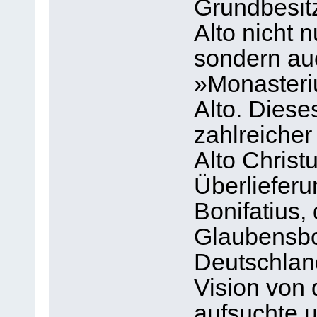
Grundbesit
Alto nicht 
sondern auc
»Monasteriu
Alto. Diese
zahlreiche
Alto Christ
Überlieferu
Bonifatius,
Glaubensbo
Deutschland
Vision von 
aufsuchte 