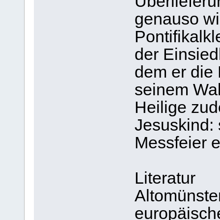
Überlieferu
genauso wie
Pontifikalk
der Einsied
dem er die
seinem Wal
Heilige zu
Jesuskind: 
Messfeier e
Literatur
Altomünster
europäische