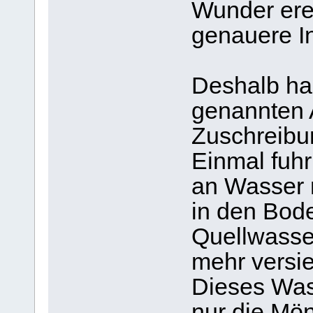
Wunder ere
genauere I
Deshalb han
genannten 
Zuschreibun
Einmal fuhr
an Wasser 
in den Bode
Quellwasser
mehr versi
Dieses Wass
nur die Mö