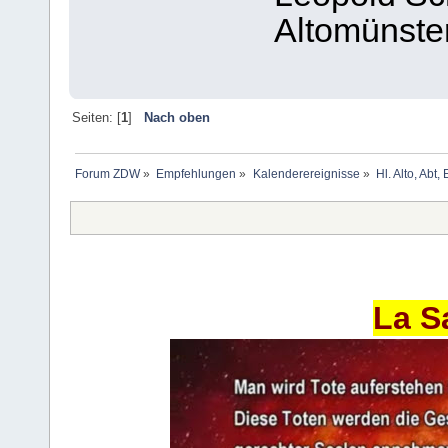
Altomünste
Seiten: [
1
]
Nach oben
Forum ZDW
»
Empfehlungen
»
Kalenderereignisse
»
Hl. Alto, Abt
La S