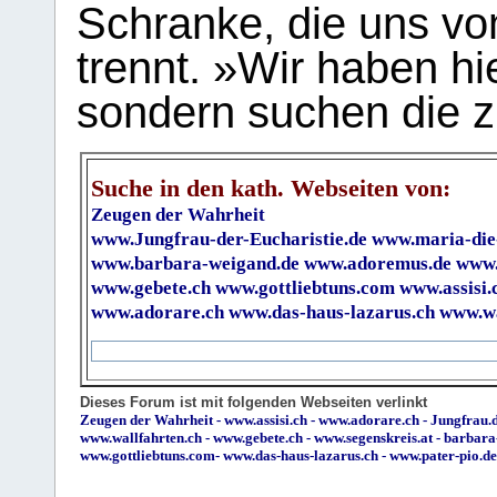
Schranke, die uns vo
trennt. »Wir haben hi
sondern suchen die z
Suche in den kath. Webseiten von:
Zeugen der Wahrheit
www.Jungfrau-der-Eucharistie.de
www.maria-die
www.barbara-weigand.de
www.adoremus.de
www.
www.gebete.ch
www.gottliebtuns.com
www.assisi.
www.adorare.ch
www.das-haus-lazarus.ch
www.wa
Dieses Forum ist mit folgenden Webseiten verlinkt
Zeugen der Wahrheit
-
www.assisi.ch
-
www.adorare.ch
-
Jungfrau.d
www.wallfahrten.ch
-
www.gebete.ch
-
www.segenskreis.at
-
barbara
www.gottliebtuns.com
-
www.das-haus-lazarus.ch
-
www.pater-pio.de