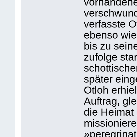
vorhandene
verschwun
verfasste Ot
ebenso wie
bis zu sei
zufolge sta
schottische
später ein
Otloh erhiel
Auftrag, gl
die Heimat 
missioniere
»peregrinat