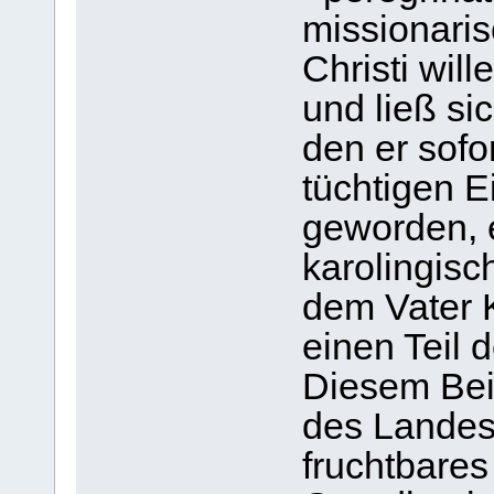
missionari
Christi wil
und ließ si
den er sofo
tüchtigen 
geworden, e
karolingisc
dem Vater 
einen Teil 
Diesem Bei
des Landes,
fruchtbare