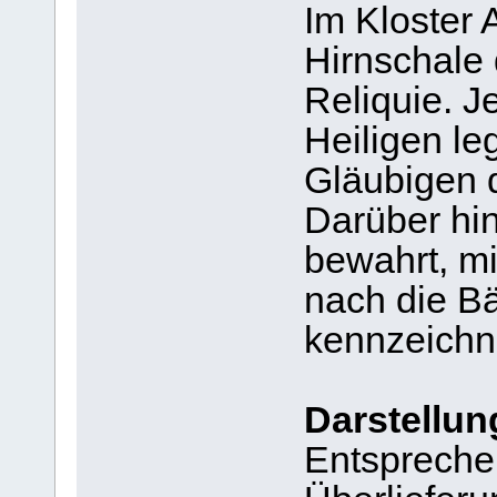
Im Kloster 
Hirnschale 
Reliquie. J
Heiligen leg
Gläubigen d
Darüber hi
bewahrt, m
nach die B
kennzeichn
Darstellung
Entspreche