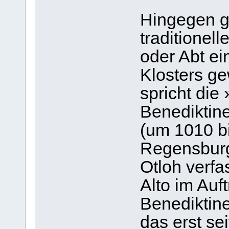
Hingegen gi
traditionel
oder Abt e
Klosters g
spricht die
Benediktin
(um 1010 b
Regensburg
Otloh verfa
Alto im Auf
Benediktine
das erst se