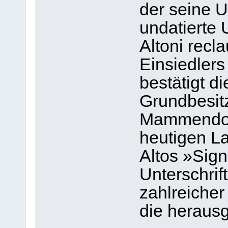
der seine U
undatierte
Altoni recla
Einsiedlers
bestätigt d
Grundbesit
Mammendorf
heutigen La
Altos »Sign
Unterschri
zahlreicher
die herausg