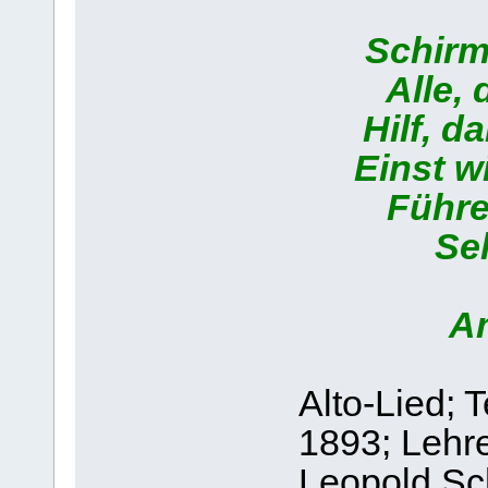
Schirm
Alle, 
Hilf, d
Einst w
Führe
Sel
A
Alto-Lied; 
1893; Lehre
Leopold Sch