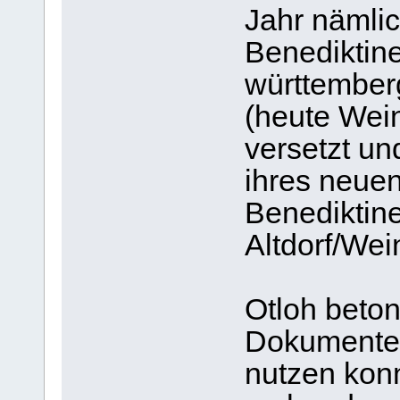
Jahr nämli
Benediktin
württemberg
(heute Wei
versetzt u
ihres neuen
Benediktin
Altdorf/Wei
Otloh betont
Dokumente 
nutzen kon