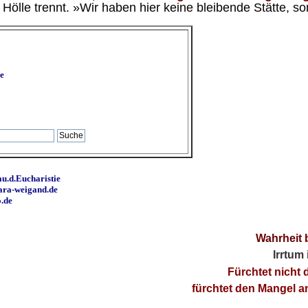
ölle trennt. »Wir haben hier keine bleibende Stätte, so
e
u.d.Eucharistie
ara-weigand.de
o.de
Wahrheit 
Irrtum
Fürchtet nicht 
fürchtet den Mangel 