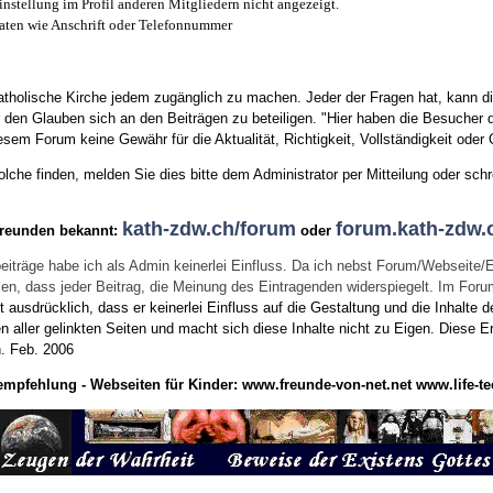
instellung im Profil anderen Mitgliedern nicht angezeigt.
aten wie Anschrift oder Telefonnummer
tholische Kirche jedem zugänglich zu machen. Jeder der Fragen hat, kann di
den Glauben sich an den Beiträgen zu beteiligen. "Hier haben die Besucher d
sem Forum keine Gewähr für die Aktualität, Richtigkeit, Vollständigkeit oder Q
he finden, melden Sie dies bitte dem Administrator per Mitteilung oder schr
kath-zdw.ch/forum
forum.kath-zdw.
Freunden bekannt:
oder
eiträge habe ich als Admin keinerlei Einfluss. Da ich nebst Forum/Webseite/
wissen, dass jeder Beitrag, die Meinung des Eintragenden widerspiegelt. Im Fo
usdrücklich, dass er keinerlei Einfluss auf die Gestaltung und die Inhalte d
en aller gelinkten Seiten und macht sich diese Inhalte nicht zu Eigen.
Diese Er
n.
Feb. 2006
empfehlung - Webseiten für Kinder:
www.freunde-von-net.net
www.life-te