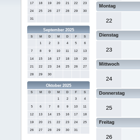
17
18
19
20
21
22
23
Montag
24
25
26
27
28
29
30
31
22
September 2025
Dienstag
S
M
D
M
D
F
S
1
2
3
4
5
6
23
7
8
9
10
11
12
13
14
15
16
17
18
19
20
Mittwoch
21
22
23
24
25
26
27
28
29
30
24
Oktober 2025
S
M
D
M
D
F
S
Donnerstag
1
2
3
4
5
6
7
8
9
10
11
25
12
13
14
15
16
17
18
Freitag
19
20
21
22
23
24
25
26
27
28
29
30
31
26