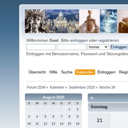
Willkommen
Gast
. Bitte
einloggen
oder
registrieren
.
Einloggen mit Benutzername, Passwort und Sitzungslä
Übersicht
Hilfe
Suche
Kalender
Einloggen
Regi
Forum ZDW
»
Kalender
»
September 2025
»
Woche 39
«
August 2025
S
M
D
M
D
F
S
Sonntag
1
2
3
4
5
6
7
8
9
21
10
11
12
13
14
15
16