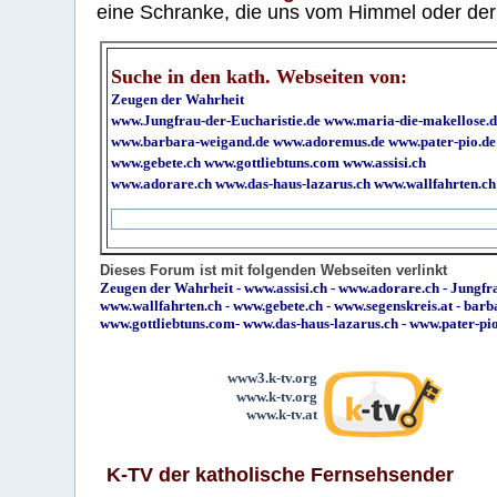
eine Schranke, die uns vom Himmel oder der H
Suche in den kath. Webseiten von:
Zeugen der Wahrheit
www.Jungfrau-der-Eucharistie.de
www.maria-die-makellose.d
www.barbara-weigand.de
www.adoremus.de
www.pater-pio.de
www.gebete.ch
www.gottliebtuns.com
www.assisi.ch
www.adorare.ch
www.das-haus-lazarus.ch
www.wallfahrten.ch
Dieses Forum ist mit folgenden Webseiten verlinkt
Zeugen der Wahrheit
-
www.assisi.ch
-
www.adorare.ch
-
Jungfra
www.wallfahrten.ch
-
www.gebete.ch
-
www.segenskreis.at
-
barb
www.gottliebtuns.com
-
www.das-haus-lazarus.ch
-
www.pater-pi
www3.k-tv.org
www.k-tv.org
www.k-tv.at
K-TV der katholische Fernsehsender