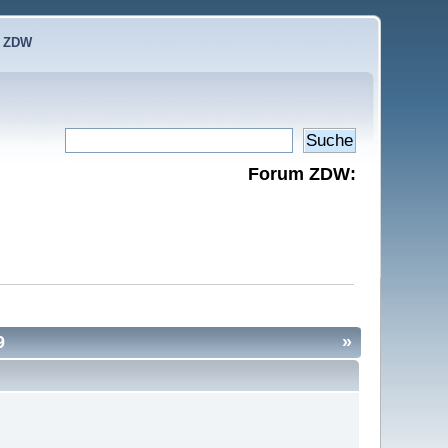
e ZDW
Forum ZDW:
9
»