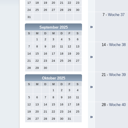
17
18
19
20
21
22
23
24
25
26
27
28
29
30
7
-
Woche 37
31
»
September 2025
S
M
D
M
D
F
S
1
2
3
4
5
6
14
-
Woche 38
7
8
9
10
11
12
13
14
15
16
17
18
19
20
»
21
22
23
24
25
26
27
28
29
30
21
-
Woche 39
Oktober 2025
S
M
D
M
D
F
S
»
1
2
3
4
5
6
7
8
9
10
11
28
-
Woche 40
12
13
14
15
16
17
18
19
20
21
22
23
24
25
»
26
27
28
29
30
31