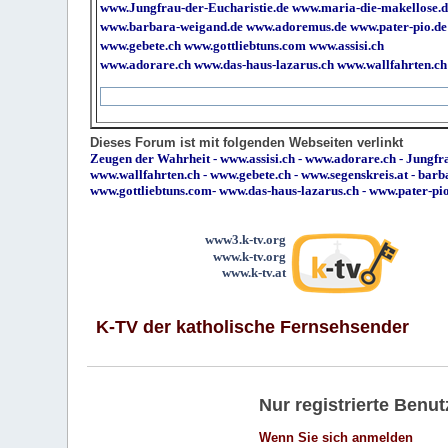
www.Jungfrau-der-Eucharistie.de
www.maria-die-makellose.d
www.barbara-weigand.de
www.adoremus.de
www.pater-pio.de
www.gebete.ch
www.gottliebtuns.com
www.assisi.ch
www.adorare.ch
www.das-haus-lazarus.ch
www.wallfahrten.ch
Dieses Forum ist mit folgenden Webseiten verlinkt
Zeugen der Wahrheit
-
www.assisi.ch
-
www.adorare.ch
-
Jungfra
www.wallfahrten.ch
-
www.gebete.ch
-
www.segenskreis.at
-
barb
www.gottliebtuns.com
-
www.das-haus-lazarus.ch
-
www.pater-pi
www3.k-tv.org
www.k-tv.org
www.k-tv.at
K-TV der katholische Fernsehsender
Nur registrierte Ben
Wenn Sie sich anmelden