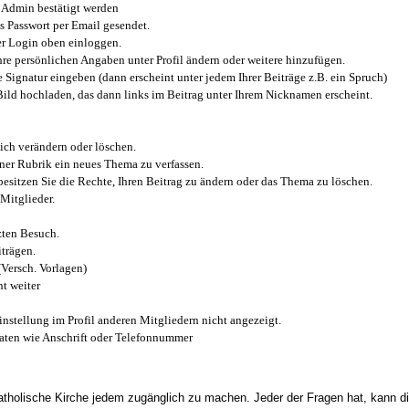
Admin bestätigt werden
 Passwort per Email gesendet.
r Login oben einloggen.
e persönlichen Angaben unter Profil ändern oder weitere hinzufügen.
e Signatur eingeben (dann erscheint unter jedem Ihrer Beiträge z.B. ein Spruch)
 Bild hochladen, das dann links im Beitrag unter Ihrem Nicknamen erscheint.
ich verändern oder löschen.
iner Rubrik ein neues Thema zu verfassen.
esitzen Sie die Rechte, Ihren Beitrag zu ändern oder das Thema zu löschen.
Mitglieder.
zten Besuch.
trägen.
(Versch. Vorlagen)
t weiter
instellung im Profil anderen Mitgliedern nicht angezeigt.
aten wie Anschrift oder Telefonnummer
tholische Kirche jedem zugänglich zu machen. Jeder der Fragen hat, kann di