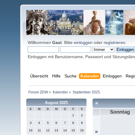
Willkommen
Gast
. Bitte
einloggen
oder
registrieren
.
Einloggen mit Benutzername, Passwort und Sitzungslä
Übersicht
Hilfe
Suche
Kalender
Einloggen
Regi
Forum ZDW
»
Kalender
»
September 2025
«
August 2025
S
M
D
M
D
F
S
Sonntag
1
2
3
4
5
6
7
8
9
10
11
12
13
14
15
16
»