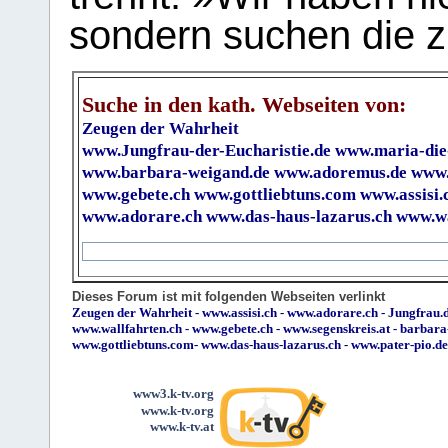
sondern suchen die z
Suche in den kath. Webseiten von:
Zeugen der Wahrheit
www.Jungfrau-der-Eucharistie.de
www.maria-die
www.barbara-weigand.de
www.adoremus.de
www.
www.gebete.ch
www.gottliebtuns.com
www.assisi.
www.adorare.ch
www.das-haus-lazarus.ch
www.wa
Dieses Forum ist mit folgenden Webseiten verlinkt
Zeugen der Wahrheit
-
www.assisi.ch
-
www.adorare.ch
-
Jungfrau.d
www.wallfahrten.ch
-
www.gebete.ch
-
www.segenskreis.at
-
barbara
www.gottliebtuns.com
-
www.das-haus-lazarus.ch
-
www.pater-pio.de
www3.k-tv.org
www.k-tv.org
www.k-tv.at