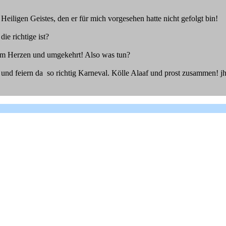
eiligen Geistes, den er für mich vorgesehen hatte nicht gefolgt bin!
e richtige ist?
um Herzen und umgekehrt! Also was tun?
 und feiern da so richtig Karneval. Kölle Alaaf und prost zusammen! j