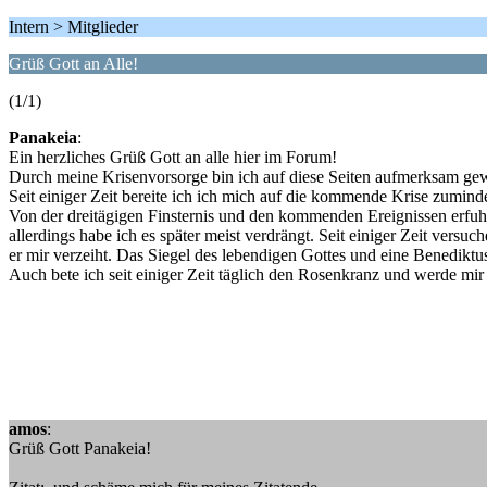
Intern > Mitglieder
Grüß Gott an Alle!
(1/1)
Panakeia
:
Ein herzliches Grüß Gott an alle hier im Forum!
Durch meine Krisenvorsorge bin ich auf diese Seiten aufmerksam ge
Seit einiger Zeit bereite ich ich mich auf die kommende Krise zumindes
Von der dreitägigen Finsternis und den kommenden Ereignissen erfuh
allerdings habe ich es später meist verdrängt. Seit einiger Zeit versu
er mir verzeiht. Das Siegel des lebendigen Gottes und eine Benediktu
Auch bete ich seit einiger Zeit täglich den Rosenkranz und werde m
amos
:
Grüß Gott Panakeia!