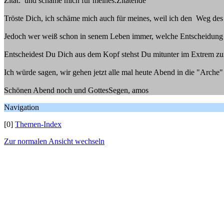
Zitat: und schäme mich für meines.Zitatende
Tröste Dich, ich schäme mich auch für meines, weil ich den Weg des H
Jedoch wer weiß schon in senem Leben immer, welche Entscheidung di
Entscheidest Du Dich aus dem Kopf stehst Du mitunter im Extrem z
Ich würde sagen, wir gehen jetzt alle mal heute Abend in die "Arche"
Schönen Abend noch und GottesSegen, amos
Navigation
[0]
Themen-Index
Zur normalen Ansicht wechseln