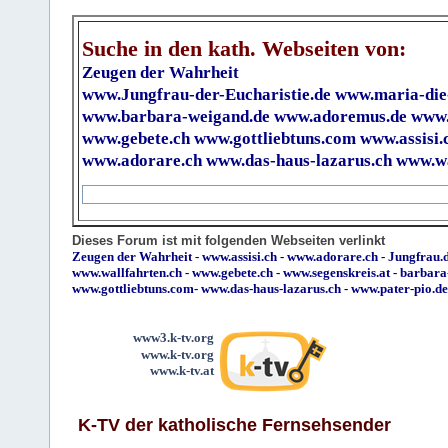
Suche in den kath. Webseiten von:
Zeugen der Wahrheit
www.Jungfrau-der-Eucharistie.de
www.maria-die
www.barbara-weigand.de
www.adoremus.de
www.
www.gebete.ch
www.gottliebtuns.com
www.assisi.
www.adorare.ch
www.das-haus-lazarus.ch
www.wa
Dieses Forum ist mit folgenden Webseiten verlinkt
Zeugen der Wahrheit
-
www.assisi.ch
-
www.adorare.ch
-
Jungfrau.d
www.wallfahrten.ch
-
www.gebete.ch
-
www.segenskreis.at
-
barbara
www.gottliebtuns.com
-
www.das-haus-lazarus.ch
-
www.pater-pio.de
www3.k-tv.org
www.k-tv.org
www.k-tv.at
K-TV der katholische Fernsehsender