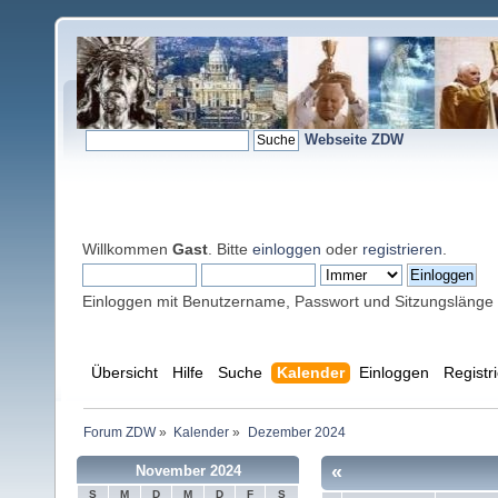
Webseite ZDW
Willkommen
Gast
. Bitte
einloggen
oder
registrieren
.
Einloggen mit Benutzername, Passwort und Sitzungslänge
Übersicht
Hilfe
Suche
Kalender
Einloggen
Registr
Forum ZDW
»
Kalender
»
Dezember 2024
«
November 2024
S
M
D
M
D
F
S