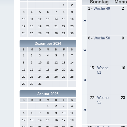
Sonntag
Mont
1
2
1
-
Woche 49
2
3
4
5
6
7
8
9
10
11
12
13
14
15
16
»
17
18
19
20
21
22
23
24
25
26
27
28
29
30
8
-
Woche 50
9
Dezember 2024
»
S
M
D
M
D
F
S
1
2
3
4
5
6
7
8
9
10
11
12
13
14
15
-
Woche
16
15
16
17
18
19
20
21
51
22
23
24
25
26
27
28
»
29
30
31
Januar 2025
22
-
Woche
23
S
M
D
M
D
F
S
52
1
2
3
4
»
5
6
7
8
9
10
11
12
13
14
15
16
17
18