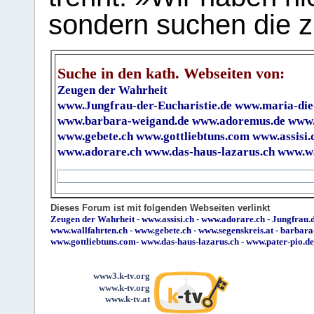
sondern suchen die z
Suche in den kath. Webseiten von:
Zeugen der Wahrheit
www.Jungfrau-der-Eucharistie.de
www.maria-die
www.barbara-weigand.de
www.adoremus.de
www.
www.gebete.ch
www.gottliebtuns.com
www.assisi.
www.adorare.ch
www.das-haus-lazarus.ch
www.wa
Dieses Forum ist mit folgenden Webseiten verlinkt
Zeugen der Wahrheit
-
www.assisi.ch
-
www.adorare.ch
-
Jungfrau.d
www.wallfahrten.ch
-
www.gebete.ch
-
www.segenskreis.at
-
barbara
www.gottliebtuns.com
-
www.das-haus-lazarus.ch
-
www.pater-pio.de
www3.k-tv.org
www.k-tv.org
www.k-tv.at