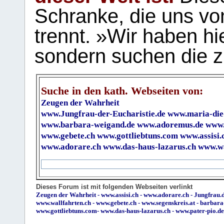
Schranke, die uns vo
trennt. »Wir haben hi
sondern suchen die z
Suche in den kath. Webseiten von:
Zeugen der Wahrheit
www.Jungfrau-der-Eucharistie.de
www.maria-die
www.barbara-weigand.de
www.adoremus.de
www.
www.gebete.ch
www.gottliebtuns.com
www.assisi.
www.adorare.ch
www.das-haus-lazarus.ch
www.wa
Dieses Forum ist mit folgenden Webseiten verlinkt
Zeugen der Wahrheit
-
www.assisi.ch
-
www.adorare.ch
-
Jungfrau.d
www.wallfahrten.ch
-
www.gebete.ch
-
www.segenskreis.at
-
barbara
www.gottliebtuns.com
-
www.das-haus-lazarus.ch
-
www.pater-pio.de