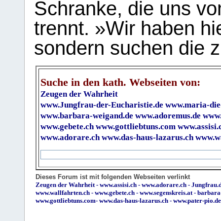
Schranke, die uns vo
trennt. »Wir haben hi
sondern suchen die z
Suche in den kath. Webseiten von:
Zeugen der Wahrheit
www.Jungfrau-der-Eucharistie.de
www.maria-die
www.barbara-weigand.de
www.adoremus.de
www.
www.gebete.ch
www.gottliebtuns.com
www.assisi.
www.adorare.ch
www.das-haus-lazarus.ch
www.wa
Dieses Forum ist mit folgenden Webseiten verlinkt
Zeugen der Wahrheit
-
www.assisi.ch
-
www.adorare.ch
-
Jungfrau.d
www.wallfahrten.ch
-
www.gebete.ch
-
www.segenskreis.at
-
barbara
www.gottliebtuns.com
-
www.das-haus-lazarus.ch
-
www.pater-pio.de