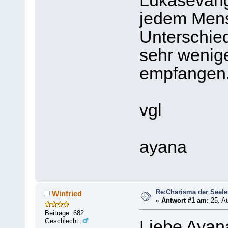
Lukasevange
jedem Mens
Unterschie
sehr wenig
empfangen
vgl
ayana
Re:Charisma der Seel
Winfried
«
Antwort #1 am:
25. Au
Beiträge: 682
Geschlecht:
Liebe Ayan