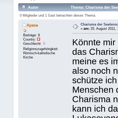
Autor
Thema: Charisma der See
0 Mitglieder und 1 Gast betrachten dieses Thema.
Charisma der Seelens
Ayana
«
am:
25. August 2011, 
Beiträge: 9
Country:
Könnte mir 
Geschlecht:
Religionszugehörigkeit:
das Charism
Römisch-katholische
Kirche
meine es i
also noch n
schütze ich
Menschen d
Charisma n
kann ich d