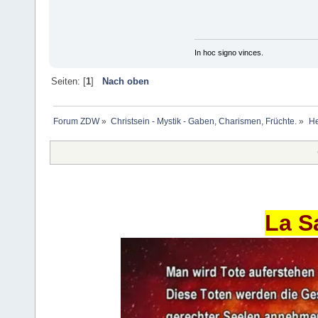
In hoc signo vinces.
Seiten: [
1
]
Nach oben
Forum ZDW
»
Christsein - Mystik - Gaben, Charismen, Früchte.
»
He
La S