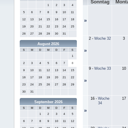
Sonntag
Mont
1
2
3
4
5
6
7
8
9
10
11
12
13
14
15
16
17
18
»
19
20
21
22
23
24
25
26
27
28
29
30
31
2
-
Woche 32
3
August 2026
»
S
M
D
M
D
F
S
1
2
3
4
5
6
7
8
9
-
Woche 33
10
9
10
11
12
13
14
15
16
17
18
19
20
21
22
»
23
24
25
26
27
28
29
30
31
16
-
Woche
17
September 2026
34
S
M
D
M
D
F
S
»
1
2
3
4
5
6
7
8
9
10
11
12