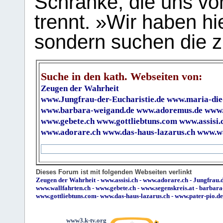
Schranke, die uns vo
trennt. »Wir haben hi
sondern suchen die z
Suche in den kath. Webseiten von:
Zeugen der Wahrheit
www.Jungfrau-der-Eucharistie.de
www.maria-die
www.barbara-weigand.de
www.adoremus.de
www.
www.gebete.ch
www.gottliebtuns.com
www.assisi.
www.adorare.ch
www.das-haus-lazarus.ch
www.wa
Dieses Forum ist mit folgenden Webseiten verlinkt
Zeugen der Wahrheit
-
www.assisi.ch
-
www.adorare.ch
-
Jungfrau.d
www.wallfahrten.ch
-
www.gebete.ch
-
www.segenskreis.at
-
barbara
www.gottliebtuns.com
-
www.das-haus-lazarus.ch
-
www.pater-pio.de
www3.k-tv.org