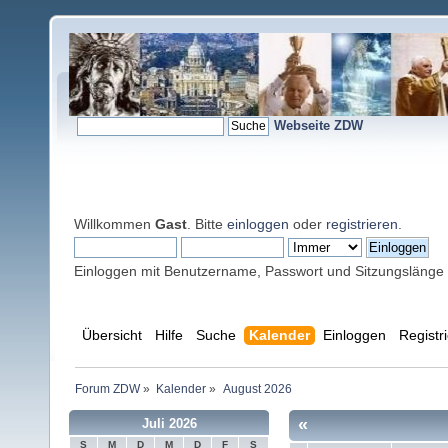
Webseite ZDW
Willkommen
Gast
. Bitte
einloggen
oder
registrieren
.
Einloggen mit Benutzername, Passwort und Sitzungslänge
Übersicht
Hilfe
Suche
Kalender
Einloggen
Registr
Forum ZDW
»
Kalender
»
August 2026
«
Juli 2026
S
M
D
M
D
F
S