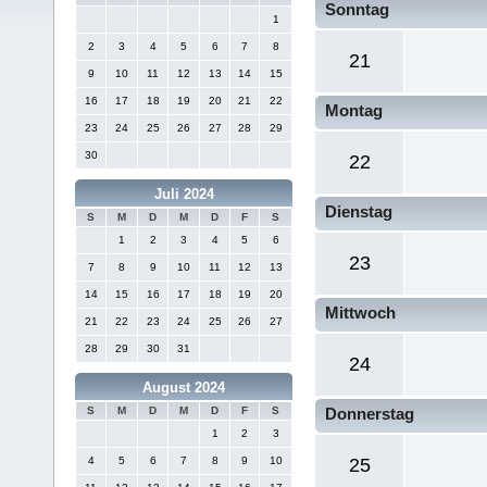
Sonntag
1
2
3
4
5
6
7
8
21
9
10
11
12
13
14
15
16
17
18
19
20
21
22
Montag
23
24
25
26
27
28
29
30
22
Juli 2024
Dienstag
S
M
D
M
D
F
S
1
2
3
4
5
6
23
7
8
9
10
11
12
13
14
15
16
17
18
19
20
Mittwoch
21
22
23
24
25
26
27
28
29
30
31
24
August 2024
S
M
D
M
D
F
S
Donnerstag
1
2
3
4
5
6
7
8
9
10
25