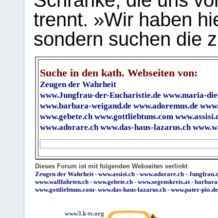
Schranke, die uns vo
trennt. »Wir haben hi
sondern suchen die z
Suche in den kath. Webseiten von:
Zeugen der Wahrheit
www.Jungfrau-der-Eucharistie.de
www.maria-die
www.barbara-weigand.de
www.adoremus.de
www.
www.gebete.ch
www.gottliebtuns.com
www.assisi.
www.adorare.ch
www.das-haus-lazarus.ch
www.wa
Dieses Forum ist mit folgenden Webseiten verlinkt
Zeugen der Wahrheit
-
www.assisi.ch
-
www.adorare.ch
-
Jungfrau.d
www.wallfahrten.ch
-
www.gebete.ch
-
www.segenskreis.at
-
barbara
www.gottliebtuns.com
-
www.das-haus-lazarus.ch
-
www.pater-pio.de
www3.k-tv.org