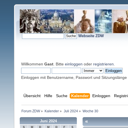
Webseite ZDW
Willkommen
Gast
. Bitte
einloggen
oder
registrieren
.
Einloggen mit Benutzername, Passwort und Sitzungslänge
Übersicht
Hilfe
Suche
Kalender
Einloggen
Registr
Forum ZDW
»
Kalender
»
Juli 2024
»
Woche 30
«
Juni 2024
S
M
D
M
D
F
S