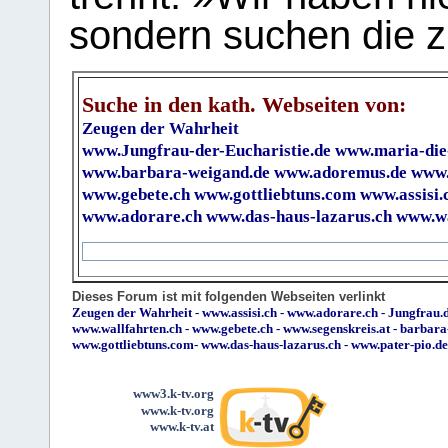
sondern suchen die z
Suche in den kath. Webseiten von:
Zeugen der Wahrheit
www.Jungfrau-der-Eucharistie.de
www.maria-die
www.barbara-weigand.de
www.adoremus.de
www.
www.gebete.ch
www.gottliebtuns.com
www.assisi.
www.adorare.ch
www.das-haus-lazarus.ch
www.wa
Dieses Forum ist mit folgenden Webseiten verlinkt
Zeugen der Wahrheit
-
www.assisi.ch
-
www.adorare.ch
-
Jungfrau.d
www.wallfahrten.ch
-
www.gebete.ch
-
www.segenskreis.at
-
barbara
www.gottliebtuns.com
-
www.das-haus-lazarus.ch
-
www.pater-pio.de
www3.k-tv.org
www.k-tv.org
www.k-tv.at