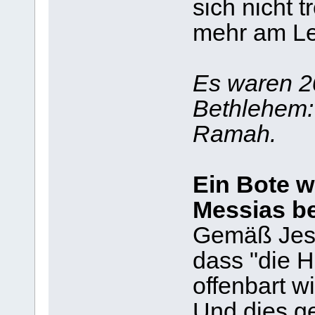
sich nicht t
mehr am Le
Es waren 2
Bethlehem:
Ramah.
Ein Bote w
Messias be
Gemäß Jesa
dass "die H
offenbart wi
Und dies ge