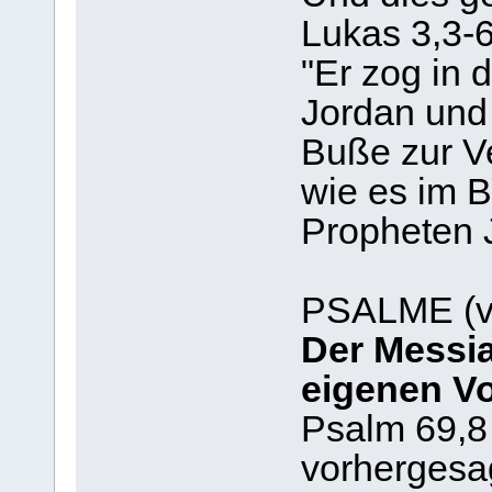
Lukas 3,3-6
"Er zog in
Jordan und 
Buße zur V
wie es im 
Propheten J
PSALME (v
Der Messi
eigenen V
Psalm 69,8
vorhergesa