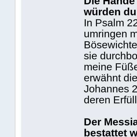
Die Hände
würden du
In Psalm 22
umringen m
Bösewichte
sie durchb
meine Füße
erwähnt di
Johannes 2
deren Erfül
Der Messi
bestattet 