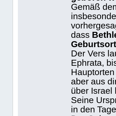
Gemäß dem 
insbesonde
vorhergesa
dass
Bethl
Geburtsor
Der Vers la
Ephrata, bi
Hauptorten
aber aus di
über Israel 
Seine Urspr
in den Tage