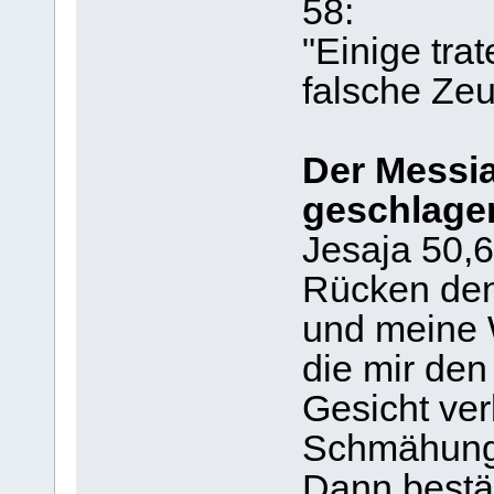
58:
"Einige tra
falsche Ze
Der Messi
geschlage
Jesaja 50,6 
Rücken den
und meine
die mir den
Gesicht ver
Schmähunge
Dann bestät