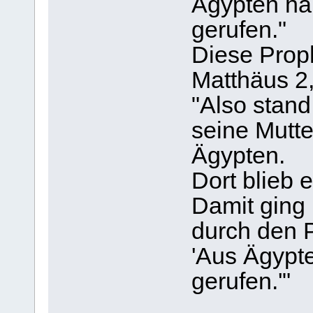
Ägypten ha
gerufen."
Diese Proph
Matthäus 2
"Also stand
seine Mutte
Ägypten.
Dort blieb 
Damit ging 
durch den P
'Aus Ägypt
gerufen.'"