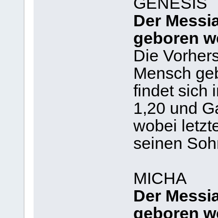
GENESIS
Der Messia
geboren w
Die Vorhers
Mensch geb
findet sich
1,20 und Ga
wobei letzt
seinen Sohn
MICHA
Der Messi
geboren w