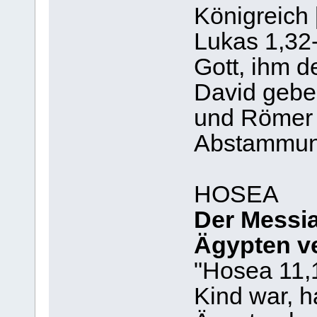
Königreich [.
Lukas 1,32-
Gott, ihm d
David geben
und Römer 1
Abstammung
HOSEA
Der Messia
Ägypten v
"Hosea 11,1
Kind war, h