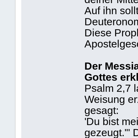
Auf ihn soll
Deuteronom
Diese Prop
Apostelgesc
Der Messia
Gottes erk
Psalm 2,7 l
Weisung erz
gesagt:
'Du bist me
gezeugt.'" 