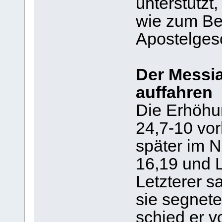
unterstützt,
wie zum Be
Apostelgesc
Der Messi
auffahren
Die Erhöhu
24,7-10 vo
später im 
16,19 und L
Letzterer s
sie segnete
schied er 