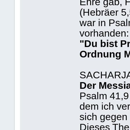
Ehre gab, 
(Hebräer 5,
war in Psal
vorhanden:
"Du bist P
Ordnung M
SACHARJ
Der Messi
Psalm 41,9 
dem ich ver
sich gegen
Dieses The